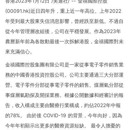
香港
2023年1月12日
/美通社/ -- 金禧國際控股
(00091.hk)近日四年升，重上近一年高位。上年2022
年受到最大股東失信消息影響，曾經跌至新低。不過自
從今年管理層改組後，公司在平穩發展。作為2023年
農曆新年前為各散動最後一次拆解港股，金禧國際
對
未
來充滿信心
。
金禧國際控股集團有限公司是一家從事電子零件銷售業
務的中國香港投資控股公司。公司主要通過三大分部運
營。電子零件分部從事電子零件的銷售。煤層氣分部從
事煤層氣勘探及開採業務。根據公開數據和經審計的報
告，收入構成主要由醫療行業構成，約佔2022年中報
的78%。 由於後 COVID-19 的背景，今年向好，因為
今年年初顯示出更多的醫療資源短缺。 最令人擔憂的