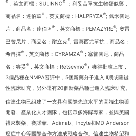
®
®
，英文商標：SULINNO
；利妥昔單抗生物類似藥，
®
®
商品名：達伯華
，英文商標：HALPRYZA
; 佩米替尼
®
®
片，商品名：達伯坦
，英文商標：PEMAZYRE
; 奧雷
®
巴替尼片，商品名：耐立克
; 雷莫西尤單抗，商品名：
®
®
希冉擇
，英文商標：CYRAMZA
；塞普替尼，商品
®
®
名：睿妥
，英文商標：Retsevmo
）獲得批准上市，
3個品種在NMPA審評中，5個新藥分子進入III期或關鍵
性臨床研究，另外還有20個新藥品種已進入臨床研究。
信達生物已組建了一支具有國際先進水平的高端生物藥
開發、產業化人才團隊，包括眾多海歸專家，並與美國
禮來製藥、賽諾菲、Adimab、Incyte和MD Anderson
癌症中心等國際合作方達成戰略合作。信達生物希望和