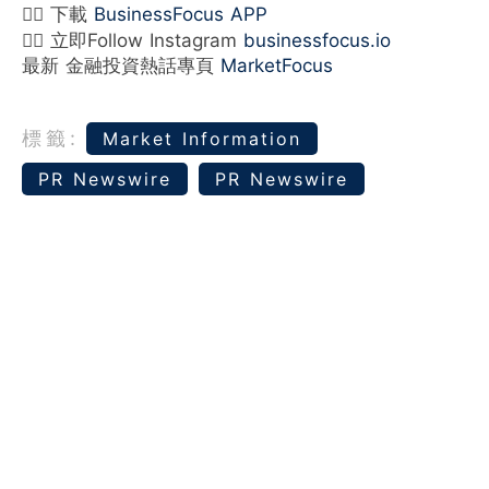
👉🏻 下載
BusinessFocus APP
👉🏻 立即Follow Instagram
businessfocus.io
最新 金融投資熱話專頁
MarketFocus
標籤:
Market Information
PR Newswire
PR Newswire