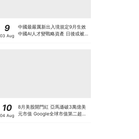
9
中國最嚴厲新出入境規定9月生效
中國AI人才變戰略資產 日後或被嚴
03 Aug
限出國 新規未生效 Manus兩高層
已遭限制離境5個月
10
8月美股開門紅 亞馬遜破3萬億美
元市值 Google全球市值第二超越
04 Aug
蘋果 Palantir營收大增績後爆升
15% 7月晶片股股災告終 還是泡沫
最後狂歡？