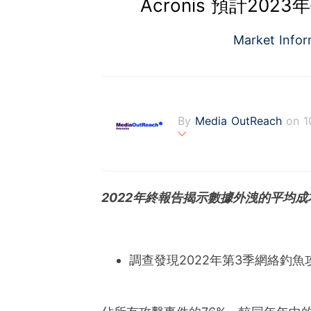
Acronis 預計20
Market Info
By
Media OutReach
on 1
Media OutReach is the fi
fering a totally integrat
onitoring with analysis se
2022年終報告揭示數據外洩的平均成
s communities. Founded 
ng with office in Singapo
調查發現2022年第3季網絡釣魚