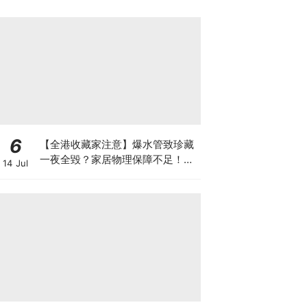
6
【全港收藏家注意】爆水管致珍藏
一夜全毀？家居物理保障不足！如
14 Jul
何可以安全保管心頭好？如何做高
性價比「守護方案」？