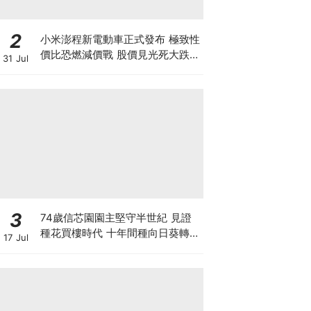
2
小米澎程新電動車正式發布 極致性
價比恐燃減價戰 股價見光死大跌
31 Jul
7% 季績前夕投資者應如何部署？
3
74歲信芯園園主堅守半世紀 見證
種花買樓時代 十年間種向日葵轉型
17 Jul
打卡農場自救