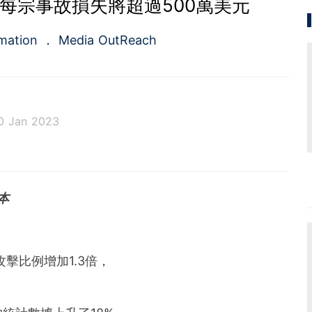
23年每宗事故損失將超過500萬美元
rmation
Media OutReach
0 Jan 2023
rst full-service newswire company in Asia Pacific of
ed service of press release distribution and media m
rvice for the public relations and investors relation
本
in 2009, the company is headquartered in Hong Ko
re.
攻擊比例增加1.3倍，