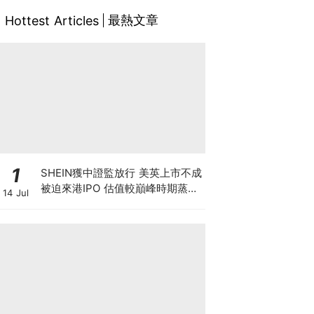
最熱文章
Hottest Articles
1
SHEIN獲中證監放行 美英上市不成
被迫來港IPO 估值較巔峰時期蒸發
14 Jul
6成 難敵監管鐵拳 遭法國1年狂罰
18億元