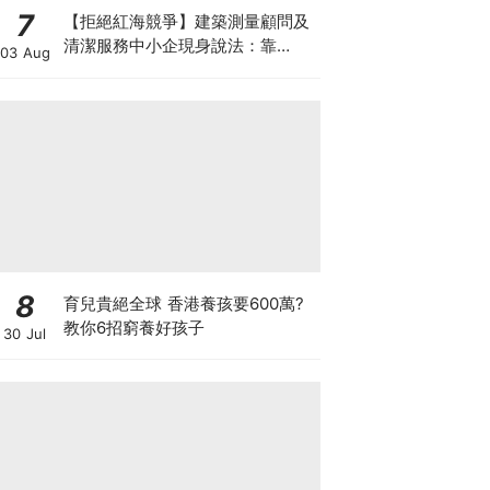
7
【拒絕紅海競爭】建築測量顧問及
清潔服務中小企現身說法：靠
03 Aug
「ESG合規認證」打入大企業供應
鏈
8
育兒貴絕全球 香港養孩要600萬?
教你6招窮養好孩子
30 Jul