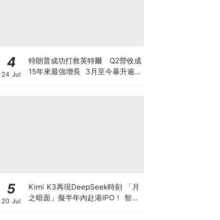
4
特朗普成功打救英特爾 Q2營收成
15年來最強增長 3月至今暴升逾2
24 Jul
倍 揭英特爾翻身原因 現價還值博
嗎？
5
Kimi K3再現DeepSeek時刻 「月
之暗面」擬半年內赴港IPO！ 智譜
20 Jul
兩日瀉逾4成 MiniMax累跌超8成