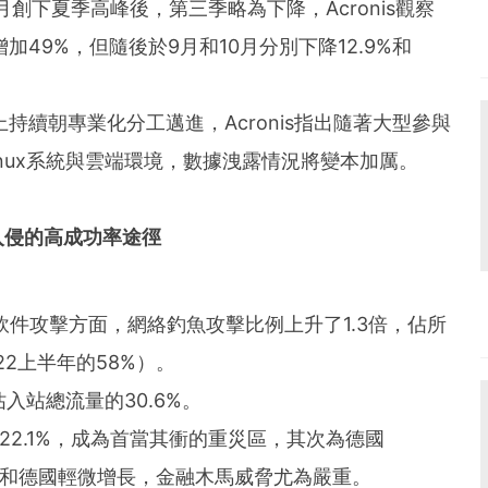
創下夏季高峰後，第三季略為下降，Acronis觀察
49%，但隨後於9月和10月分別下降12.9%和
持續朝專業化分工邁進，Acronis指出隨著大型參與
inux系統與雲端環境，數據洩露情況將變本加厲。
入侵的
高成功率
途徑
意軟件攻擊方面，網絡釣魚攻擊比例上升了1.3倍，佔所
22上半年的58%）。
入站總流量的30.6%。
佔22.1%，成為首當其衝的重災區，其次為德國
美國和德國輕微增長，金融木馬威脅尤為嚴重。