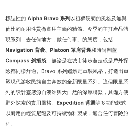
標誌性的
Alpha Bravo
系列
以粗獷硬朗的風格及無與
倫比的耐用性貫徹實用主義的精髓。今季的主打產品體
現系列「去任何地方，做任何事」的態度，包括
Navigation
背囊、
Platoon
單肩背囊
和時尚翻蓋
Compass
斜揹袋
，無論是在城市徒步遊走或是戶外探
險都同樣舒適。Bravo 系列繼續走軍裝風格，打造出重
塑現代游牧民族自由奔放的全新限量系列。這個限量系
列的設計靈感源自澳洲與大自然的深厚聯繫，具備方便
野外探索的實用風格。
Expedition
背囊
等多功能款式
以耐用的輕質尼龍及可持續物料製成，適合任何冒險旅
程。