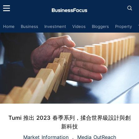
Home
Business
Investment
Videos
Bloggers
Property
Tumi 推出 2023 春季系列，揉合世界級設計與創
新科技
Market Information
Media OutReach