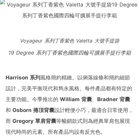
Voyageur
系列
丁香紫色
Valetta
大號手提袋
19 Degree
系列
丁香紫色
國際四輪可擴展手提行李箱
Harrison
系列
風格簡約精緻。以俐落線條和簡約細節
設計，完美平衡現代和雋永風格。每件產品都有特定的
主要功能。今季推出的
William
背囊
、
Bradner
背囊
和
Osborn
捲頂背囊
設計輕便小巧，最適合日常使用，
而
Gregory
單肩背囊
等暢銷款式則為經典單肩包展現
現代時尚的元素。所有產品均設有反光色。