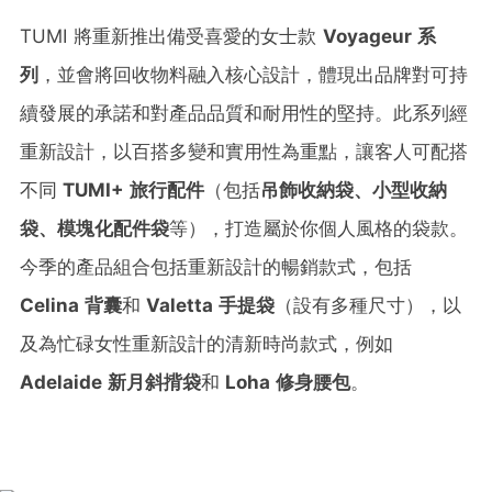
TUMI 將重新推出備受喜愛的女士款
Voyageur
系
列
，並會將回收物料融入核心設計，體現出品牌對可持
續發展的承諾和對產品品質和耐用性的堅持。此系列經
重新設計，以百搭多變和實用性為重點，讓客人可配搭
不同
TUMI+
旅行配件
（包括
吊飾收納袋、小型收納
袋、模塊化配件袋
等），打造屬於你個人風格的袋款。
今季的產品組合包括重新設計的暢銷款式，包括
Celina
背囊
和
Valetta
手提袋
（設有多種尺寸），以
及為忙碌女性重新設計的清新時尚款式，例如
Adelaide
新月斜揹袋
和
Loha
修身腰包
。