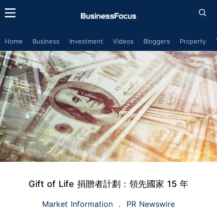
Home
Business
Investment
Videos
Bloggers
Property
Gift of Life 捐贈者計劃：領先國家 15 年
Market Information
PR Newswire