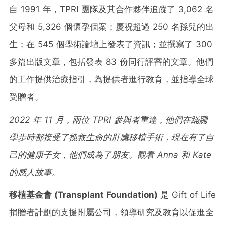
自 1991 年，TPRI 團隊及其合作夥伴追蹤了 3,062 名
父母和 5,326 個懷孕個案；慶祝超過 250 名孫兒的出
生；在 545 個學術論壇上發表了資訊；並撰寫了 300
多篇出版文章，包括發表 83 份同行評審的文章。他們
的工作提供治療指引，為提供者進行教育，並指導全球
受贈者。
2022
年
11
月，兩位
TPRI
參與者重逢，他們在蹣跚
學步時都接受了挽救生命的肝臟移植手術，現在有了自
己的健康子女，他們成為了朋友。
觀看 Anna 和 Kate
的感人故事
。
移植基金會 (Transplant Foundation)
是 Gift of Life
捐贈者計劃的支援附屬公司，領導研究及教育以促進全