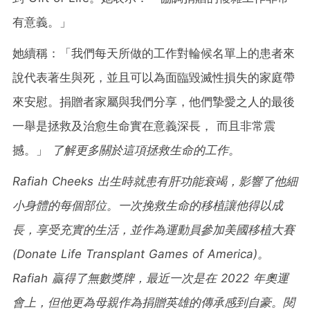
有意義。」
她續稱：「我們每天所做的工作對輪候名單上的患者來
說代表著生與死，並且可以為面臨毀滅性損失的家庭帶
來安慰。捐贈者家屬與我們分享，他們摯愛之人的最後
一舉是拯救及治愈生命實在意義深長， 而且非常震
撼。」
了解更多關於
這項拯救生命的工作。
Rafiah Cheeks
出生時就患有肝功能衰竭，影響了他細
小身體的每個部位。一次挽救生命的移植讓他得以成
長，享受充實的生活，並作為運動員參加美國移植大賽
(Donate Life Transplant Games of America)
。
Rafiah
贏得了無數獎牌，最近一次是在
2022
年奧運
會上，但他更為母親作為捐贈英雄的傳承感到自豪。
閱