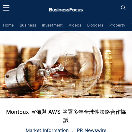
Home
Business
Investment
Videos
Bloggers
Property
Montoux 宣佈與 AWS 簽署多年全球性策略合作協
議
Market Information
PR Newswire