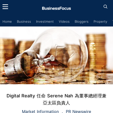
Home
Business
Investment
Videos
Bloggers
Property
Digital Realty 任命 Serene Nah 為董事總經理兼
亞太區負責人
Market Information
PR Newswire