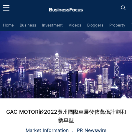
Home
Business
Investment
Videos
Bloggers
Property
GAC MOTOR於2022廣州國際車展發佈萬億計劃和
新車型
Market Information
PR Newswire