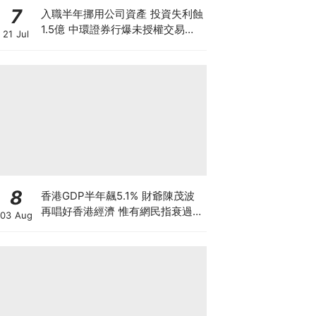
7
入職半年挪用公司資產 投資失利蝕
1.5億 中環證券行爆未授權交易風
21 Jul
波 26歲投資經理涉盜竊被捕
8
香港GDP半年飆5.1% 財爺陳茂波
再唱好香港經濟 惟有網民指衰過
03 Aug
03年沙士 為何香港「體感經濟」
如寒冬？