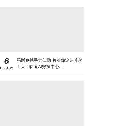
6
馬斯克攜手黃仁勳 將英偉達超算射
上天！軌道AI數據中心
06 Aug
「Starmind」大公開 到底係科技
突破定龐氏巨坑？