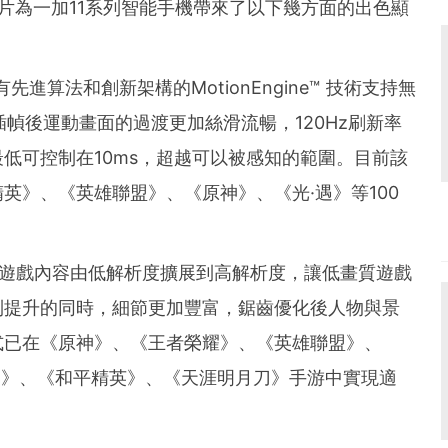
業渲染芯片為一加11系列智能手機帶來了以下幾方面的出色顯
先進算法和創新架構的MotionEngine™ 技術支持無
。插幀後運動畫面的過渡更加絲滑流暢，120Hz刷新率
低可控制在10ms，超越可以被感知的範圍。目前該
英》、《英雄聯盟》、《原神》、《光·遇》等100
將遊戲內容由低解析度擴展到高解析度，讓低畫質遊戲
到提升的同時，細節更加豐富，鋸齒優化後人物與景
式已在《原神》、《王者榮耀》、《英雄聯盟》、
遇》、《和平精英》、《天涯明月刀》手游中實現適