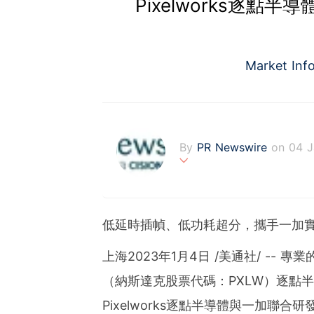
Pixelworks逐點
Market Inf
By
PR Newswire
on 04 
PR Newswire (www.prnasi
rovider of media monitor
marketers, corporate com
低延時插幀、低功耗超分，攜手一加
verage to engage key au
stribution industry sinc
上海
2023年1月4日
/美通社/ -- 專業
tions to produce, distri
t across traditional, dig
（納斯達克股票代碼：PXLW）逐點半
d's largest multi-channel
comprehensive workflow 
Pixelworks逐點半導體與一加聯合研發