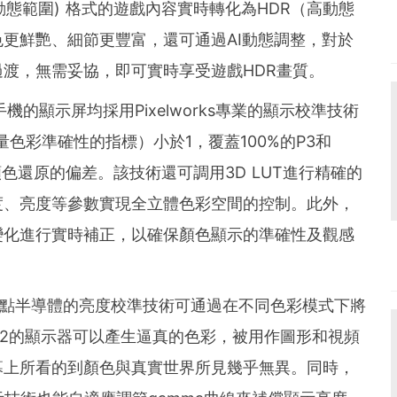
準動態範圍) 格式的遊戲內容實時轉化為HDR（高動態
更鮮艷、細節更豐富，還可通過AI動態調整，對於
渡，無需妥協，即可實時享受遊戲HDR畫質。
手機的顯示屏均採用Pixelworks專業的顯示校準技術
測量色彩準確性的指標）小於1，覆蓋100%的P3和
顏色還原的偏差。該技術還可調用3D LUT進行精確的
度、亮度等參數實現全立體色彩空間的控制。此外，
變化進行實時補正，以確保顏色顯示的準確性及觀感
rks逐點半導體的亮度校準技術可通過在不同色彩模式下將
值為2.2的顯示器可以產生逼真的色彩，被用作圖形和視頻
幕上所看的到顏色與真實世界所見幾乎無異。同時，