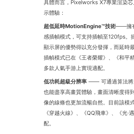
具體而言，Pixelworks X7專
示體驗：
超低延時MotionEngine™技術
——擁有
感插幀模式，可支持插幀至120fps
顯示屏的優勢得以充分發揮，而延時最
插幀模式已在《王者榮耀》、《和平精
多款人氣手游上實現適配。
低功耗超級分辨率
—— 可通過算法
也能盡享高畫質體驗，畫面清晰度得
像的線條也更加流暢自然。目前該模
《穿越火線》、《QQ飛車》、《光·
配。