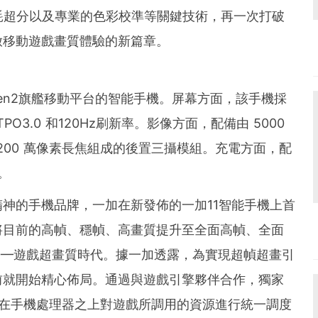
und the world. PR Newswire serves tens of thousan
、低功耗超分以及專業的色彩校準等關鍵技術，再一次打破
s in the Americas, Europe, Middle East, Africa and
啟移動遊戲畫質體驗的新篇章。
Gen2旗艦移動平台的智能手機。屏幕方面，該手機採
PO3.0 和120Hz刷新率。影像方面，配備由 5000
3200 萬像素長焦組成的後置三攝模組。充電方面，配
。
神的手機品牌，一加在新發佈的一加11智能手機上首
將目前的高幀、穩幀、高畫質提升至全面高幀、全面
.0—遊戲超畫質時代。據一加透露，為實現超幀超畫引
前就開始精心佈局。通過與遊戲引擎夥伴合作，獨家
擎實現在手機處理器之上對遊戲所調用的資源進行統一調度