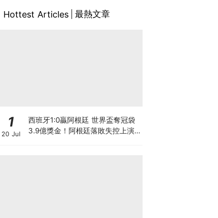
最熱文章
Hottest Articles
1
西班牙1:0贏阿根廷 世界盃奪冠袋
3.9億獎金！阿根廷落敗失控上演
20 Jul
少林足球 麥巴比蟬聯金靴獎 總入
球數超越美斯創歷史