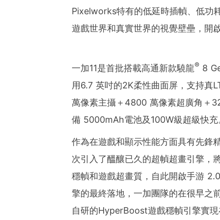
ies of organizations aro
Pixelworks特有的低延時插幀
ds of clients from office
Asia-Pacific regions.
遊戲世界和真實世界的視覺壁壘，開
®
一加11是首批搭載高通新款驍龍
8 
用6.7 英吋的2K柔性曲面屏，支持真LT
萬像素主攝＋4800 萬像素超廣角＋
備 5000mAh電池及100W級超級快充
作為在遊戲和顯示性能方面具有先鋒精
次引入了醞釀已久的超幀超畫引擎，
穩幀和遊戲超畫質，自此開啟手游 2
擎的最終落地，一加團隊的在很早之
自研的HyperBoost遊戲穩幀引