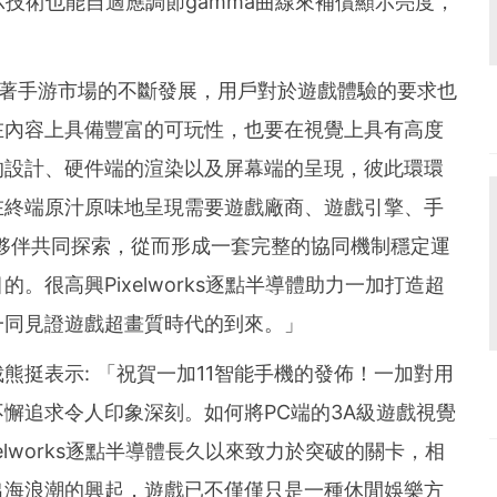
的顯示技術也能自適應調節gamma曲線來補償顯示亮度，
隨著手游市場的不斷發展，用戶對於遊戲體驗的要求也
在內容上具備豐富的可玩性，也要在視覺上具有高度
的設計、硬件端的渲染以及屏幕端的呈現，彼此環環
在終端原汁原味地呈現需要遊戲廠商、遊戲引擎、手
夥伴共同探索，從而形成一套完整的協同機制穩定運
。很高興Pixelworks逐點半導體助力一加打造超
一同見證遊戲超畫質時代的到來。」
熊挺表示: 「祝賀一加11智能手機的發佈！一加對用
懈追求令人印象深刻。如何將PC端的3A級遊戲視覺
elworks逐點半導體長久以來致力於突破的關卡，相
出海浪潮的興起，遊戲已不僅僅只是一種休閒娛樂方