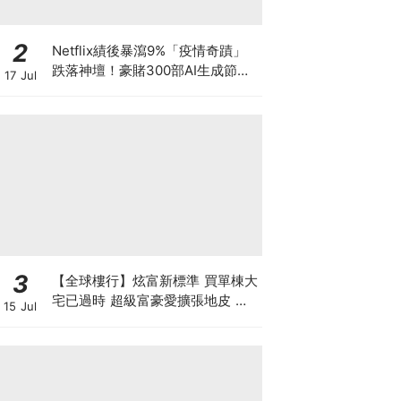
2
Netflix績後暴瀉9%「疫情奇蹟」
跌落神壇！豪賭300部AI生成節目
17 Jul
低成本內容能否拯救無路可退的
「蟹民」？
3
【全球樓行】炫富新標準 買單棟大
宅已過時 超級富豪愛擴張地皮 建
15 Jul
私人莊園保私隱