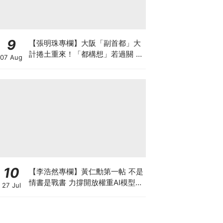
9
【張明珠專欄】大阪「副首都」大
計捲土重來！「都構想」若過關 大
07 Aug
阪樓市勢迎大洗牌
10
【李浩然專欄】黃仁勳第一帖 不是
情書是戰書 力撐開放權重AI模型
27 Jul
背後有何秘密盤算