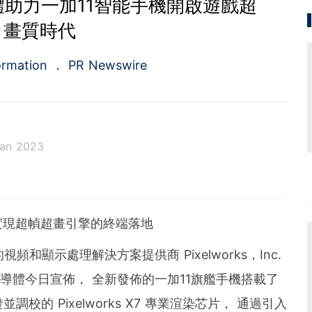
半導體助力一加11智能手機開啟遊戲超
畫質時代
ormation
PR Newswire
Jan 2023
a.com), a Cision company, is the premier global p
ing platforms and news distribution services that
municators and investor relations professionals le
實現超幀超畫引擎的終端落地
diences. Having pioneered the commercial news di
e 1954, PR Newswire today provides end-to-end solu
的視頻和顯示處理解決方案提供商 Pixelworks，Inc.
bute, target and measure text and multimedia conten
ital, mobile and social channels. Combining the worl
導體今日宣佈， 全新發佈的一加11旗艦手機搭載了
 content distribution and optimization network with
tools and platforms, PR Newswire powers the stor
並調校的 Pixelworks X7 專業渲染芯片， 通過引入