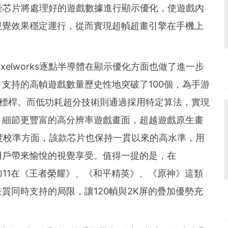
專業渲染芯片將處理好的遊戲數據進行顯示優化，使遊戲內
視覺效果穩定運行，從而實現超幀超畫引擎在手機上
xelworks逐點半導體在顯示優化方面也做了進一步
支持的高幀遊戲數量歷史性地突破了100個，為手游
新標桿。而低功耗超分技術則通過採用特定算法，實現
、細節更豐富的高分辨率遊戲畫面，超越遊戲原生畫
亮度校準方面，該款芯片也保持一貫以來的高水準，用
用戶帶來愉悅的視覺享受。值得一提的是，在
，一加11在《王者榮耀》、《和平精英》、《原神》這類
質同時支持的局限，讓120幀與2K屏的疊加優勢充