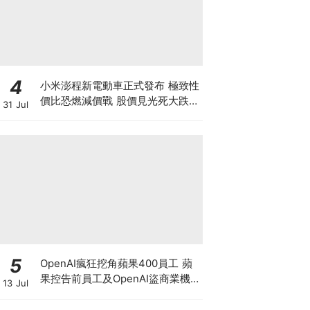
4
小米澎程新電動車正式發布 極致性
價比恐燃減價戰 股價見光死大跌
31 Jul
7% 季績前夕投資者應如何部署？
5
OpenAI瘋狂挖角蘋果400員工 蘋
果控告前員工及OpenAI盜商業機
13 Jul
密 馬斯克暗示奧特曼或遭刑事調
查?