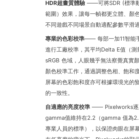
HDR超畫質體驗
——可將SDR (標
範圍）效果，讓每一幀都更立體、顏色
不同遊戲不同場景自動適配參數平滑過
專業的色彩校準
—— 每部一加11智能
進行工廠校準，其平均Delta E值（
sRGB 色域，人眼幾乎無法察覺真實
顏色校準工作，通過調整色相、飽和
屏幕的色彩飽和度亦可根據環境光的
的一致性。
自適應的亮度校準
—— Pixelwo
gamma值維持在2.2（gamma 
專業人員的標準），以保證肉眼在屏