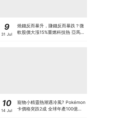
9
燒錢反而暴升，賺錢反而暴跌？微
軟股價大漲15%重燃科技熱 亞馬遜
31 Jul
現金流轉負股價升逾1成 蘋果賺大
錢卻大跌8% 華爾街AI估值邏輯徹
底變了
10
寵物小精靈熱潮遇冷風? Pokémon
卡價格突跌2成 全球年產100億張
14 Jul
可炒到何時? 鍾培生呂宇健剛開2
萬呎旗艦店開拓卡牌市場