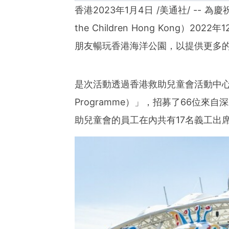
ies of organizations aro
香港
2023年1月4日
/美通社/ --
為慶
ds of clients from office
Asia-Pacific regions.
the Children Hong Kong
）
2022
年
1
朋友暢玩香港海洋公園，以提供更多
是次活動透過香港救助兒童會活動中
Programme
）
」，招募了
66
位來自深
助兒童會的員工在內共有
17
名義工出