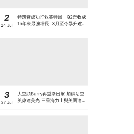
2
特朗普成功打救英特爾 Q2營收成
15年來最強增長 3月至今暴升逾2
24 Jul
倍 揭英特爾翻身原因 現價還值博
嗎？
3
大空頭Burry再重拳出擊 加碼沽空
英偉達美光 三星海力士與美國達成
27 Jul
9500億美元訂單 揭開「左手交右
手」背後的估值迷局