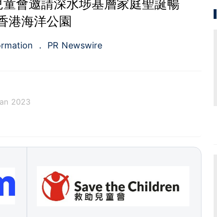
救助兒童會邀請深水埗基層家庭聖誕暢
香港海洋公園
ormation
PR Newswire
Jan 2023
a.com), a Cision company, is the premier global p
ing platforms and news distribution services that
municators and investor relations professionals le
diences. Having pioneered the commercial news di
e 1954, PR Newswire today provides end-to-end solu
bute, target and measure text and multimedia conten
ital, mobile and social channels. Combining the worl
 content distribution and optimization network with
tools and platforms, PR Newswire powers the stor