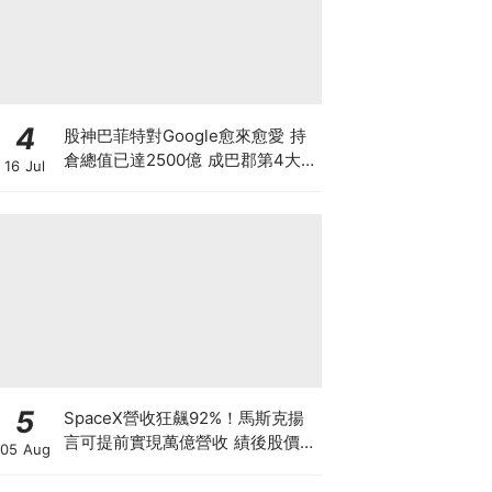
4
股神巴菲特對Google愈來愈愛 持
倉總值已達2500億 成巴郡第4大
16 Jul
持倉 惟AI需投資數千億美元 恐成
隱憂
5
SpaceX營收狂飆92%！馬斯克揚
言可提前實現萬億營收 績後股價卻
05 Aug
暴跌8% 散戶應否跟「木頭姐」抄
底？