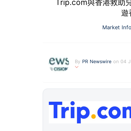
Trip.com與香港
遊
Market Inf
By
PR Newswire
on 04 
PR Newswire (www.prnasi
rovider of media monitor
marketers, corporate com
verage to engage key au
stribution industry sinc
tions to produce, distri
t across traditional, dig
d's largest multi-channel
comprehensive workflow 