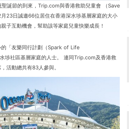
und the world. PR Newswire serves tens of thousan
祝聖誕節的到來，
Trip.com
與香港救助兒童會
（
Save
s in the Americas, Europe, Middle East, Africa and
2
月
23
日誠邀
66
位
居住在香港深水埗基層家庭的大小
的親子互動機會，幫助該等家庭兒童快樂成長
！
心的「
友樂同行計劃（
Spark of Life
水埗社區基層家庭的人士。
連同
Trip.com
及香港救
席，活動總共有
83
人參與。