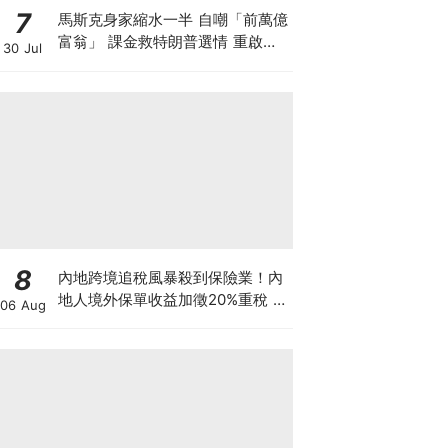
7
馬斯克身家縮水一半 自嘲「前萬億
富翁」 課金救特朗普選情 重啟超
30 Jul
級政治行動委員會「美國PAC」 豪
賭中期選舉為什麼？
8
內地跨境追稅風暴殺到保險業！內
地人境外保單收益加徵20%重稅 保
06 Aug
誠友邦股價急瀉逾6% 監管風暴下
一步直撲港樓？