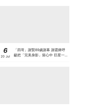
6
「四哥」謝賢89歲謝幕 謝霆鋒呼
籲把「完美身影」留心中 巨星一生
20 Jul
最難演的角色 原來是父親