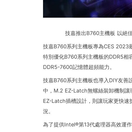
技嘉推出B760主機板 以絕佳
技嘉B760系列主機板專為CES 2023最
特別優化B760系列主機板的DDR5相
DDR5-7600記憶體超頻能力。
技嘉B760系列主機板也導入DIY友
中，M.2 EZ-Latch無螺絲裝卸機制
EZ-Latch插槽設計，則讓玩家更
況。
為了提供Intel®第13代處理器高效運