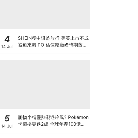
4
SHEIN獲中證監放行 美英上市不成
被迫來港IPO 估值較巔峰時期蒸發
14 Jul
6成 難敵監管鐵拳 遭法國1年狂罰
18億元
5
寵物小精靈熱潮遇冷風? Pokémon
卡價格突跌2成 全球年產100億張
14 Jul
可炒到何時? 鍾培生呂宇健剛開2
萬呎旗艦店開拓卡牌市場