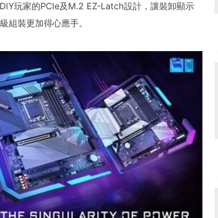
und the world. PR Newswire serves tens of thousan
玩家的PCIe及M.2 EZ-Latch設計，讓裝卸顯示
s in the Americas, Europe, Middle East, Africa and
升級組裝更加得心應手。