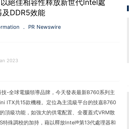
 以絕佳相容性釋放新世代Intel處
器及DDR5效能
ormation
PR Newswire
Jan 2023
a.com), a Cision company, is the premier global p
ing platforms and news distribution services that
municators and investor relations professionals le
技嘉科技-全球電腦領導品牌，今天發表最新B760系列主
diences. Having pioneered the commercial news di
e 1954, PR Newswire today provides end-to-end solu
Mini ITX共15款機種。定位為主流級平台的技嘉B760
bute, target and measure text and multimedia conten
列的頂級功能，如強大的供電配置、全覆蓋式VRM散
ital, mobile and social channels. Combining the worl
 content distribution and optimization network with
特殊調校的加持，藉以釋放Intel®第13代處理器和
tools and platforms, PR Newswire powers the stor