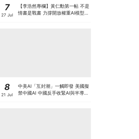
7
【李浩然專欄】黃仁勳第一帖 不是
情書是戰書 力撐開放權重AI模型
27 Jul
背後有何秘密盤算
8
中美AI「互封潮」一觸即發 美國擬
禁中國AI 中國反手收緊AI與半導體
21 Jul
出口，智譜升近四成 華虹宏力大升
逾17%！晶片股深V反彈調整宣告
結束？