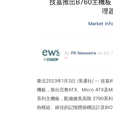
技嘉推出B760主機板
理
Market Inf
By
PR Newswire
on 03 
PR Newswire (www.prnasi
rovider of media monitor
marketers, corporate com
臺北
2023年1月3日
/美通社/ -- 
verage to engage key au
stribution industry sinc
機板，推出完整ATX、Micro ATX及
tions to produce, distri
系列主機板，配備媲美高階 Z790系
t across traditional, dig
d's largest multi-channel
熱模組、絕佳的記憶體插槽設計及BIOS
comprehensive workflow 