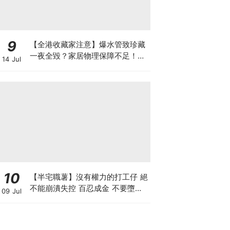
9
【全港收藏家注意】爆水管致珍藏
一夜全毀？家居物理保障不足！如
14 Jul
何可以安全保管心頭好？如何做高
性價比「守護方案」？
10
【半宅職薯】沒有權力的打工仔 絕
不能崩潰失控 百忍成金 不要墮入
09 Jul
上司的激將法陷阱