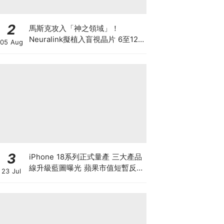
2
馬斯克攻入「神之領域」！
Neuralink擬植入盲視晶片 6至12
05 Aug
個月內展開首批人體植入 先天全盲
者有望重見世界
3
iPhone 18系列正式量產 三大產品
線升級藍圖曝光 蘋果市值短暫反超
23 Jul
英偉達！ 滙豐喊366美元高價 季
績前夕該追入嗎？