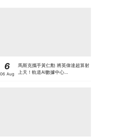
6
馬斯克攜手黃仁勳 將英偉達超算射
上天！軌道AI數據中心
06 Aug
「Starmind」大公開 到底係科技
突破定龐氏巨坑？