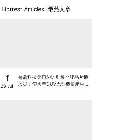
最熱文章
Hottest Articles
1
長鑫科技登頂A股 引爆全球晶片股
股災！傳國產DUV光刻機量產重創
28 Jul
ASML 熊來了？散戶應如何自
保？