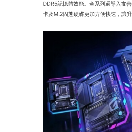
ies of organizations aro
DDR5記憶體效能。全系列還導入友善DIY
ds of clients from office
Asia-Pacific regions.
卡及M.2固態硬碟更加方便快速，讓