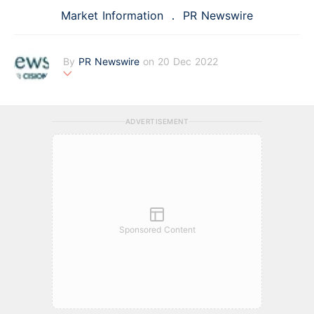
Market Information
PR Newswire
By
PR Newswire
on 20 Dec 2022
PR Newswire (www.prnasia.com), a Cision company, is the pr
emier global provider of media monitoring platforms and new
s distribution services that marketers, corporate communicat
ADVERTISEMENT
ors and investor relations professionals leverage to engage k
ey audiences. Having pioneered the commercial news distrib
ution industry since 1954, PR Newswire today provides end-
to-end solutions to produce, distribute, target and measure t
ext and multimedia content across traditional, digital, mobile
and social channels. Combining the world's largest multi-cha
nnel content distribution and optimization network with comp
rehensive workflow tools and platforms, PR Newswire powers
the stories of organizations around the world. PR Newswire s
Sponsored Content
erves tens of thousands of clients from offices in the America
s, Europe, Middle East, Africa and Asia-Pacific regions.