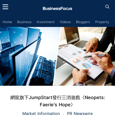
Home
Business
Investment
Videos
Bloggers
Property
網龍旗下JumpStart發行三消遊戲《Neopets:
Faerie's Hope》
Market Information
PR Newswire