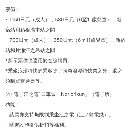
票價：
- 1150日元（成人），580日元（6至11歲兒童），新
宿站和箱根湯本站之間
- 700日元（成人），350日元（6至11歲兒童），新宿
站和片瀨江之島站之間
*所示票價僅適用於在線購買。
*乘坐
浪漫特快
的乘客除了購買
浪漫
特快票之外，還必
須購買普通票等。
(4) 電子江之電1日車票
「
Noriorikun
」
（電子版）
功能：
- 該票券支持無限制乘坐江之電（江ノ島電鐵）。
- 關聯設施提供折扣等福利。