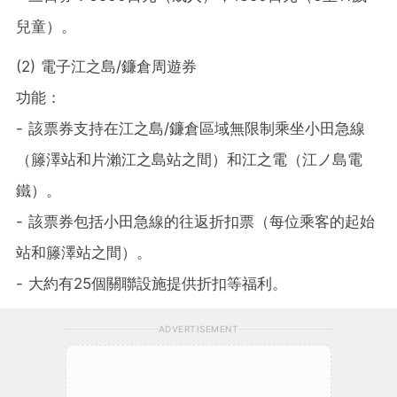
兒童）。
(2) 電子江之島/鐮倉周遊券
功能：
- 該票券支持在江之島/鐮倉區域無限制乘坐小田急線
（籐澤站和片瀨江之島站之間）和江之電（江ノ島電
鐵）。
- 該票券包括小田急線的往返折扣票（每位乘客的起始
站和籐澤站之間）。
- 大約有25個關聯設施提供折扣等福利。
ADVERTISEMENT