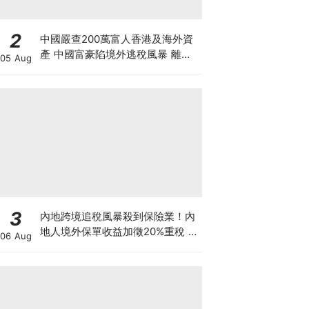
2
中國嚴查200萬富人香港及海外資
產 中國富豪陷境外逃稅風暴 離岸
05 Aug
信託要徵20%重稅 內地人半年花千
億買港樓恐成絕響
3
內地跨境追稅風暴殺到保險業！內
地人境外保單收益加徵20%重稅 保
06 Aug
誠友邦股價急瀉逾6% 監管風暴下
一步直撲港樓？