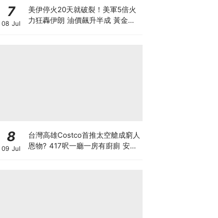
7
美伊停火20天就破裂！美軍5倍火
力狂轟伊朗 油價飆升半成 黃金曾
08 Jul
失守4100美元，沃什「沉默政策」
恐引發市場不確定性 香港投資者下
半年該怎樣部署？
8
台灣高雄Costco首推太空艙成窮人
恩物? 417呎一廳一房有廚廁 安樂
09 Jul
窩只賣53萬港元 香港能合法安裝
嗎？