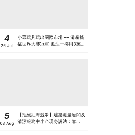
4
小眾玩具玩出國際市場 –– 港產搖
搖世界大賽冠軍 孤注一擲用3萬創
26 Jul
業 搖搖品牌產品暢銷美日：贏人先
要贏自己
5
【拒絕紅海競爭】建築測量顧問及
清潔服務中小企現身說法：靠
03 Aug
「ESG合規認證」打入大企業供應
鏈