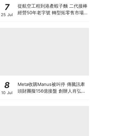
7
從航空工程到港產蝦子麵 二代接棒
經營50年老字號 轉型拓零售市場
25 Jul
將香港味道賣至英澳加
8
Meta收購Manus被叫停 傳騰訊牽
頭財團擬156億接盤 創辦人肖弘遭
10 Jul
「扣查」4個月 揭開大國科技戰背
後終極博弈！