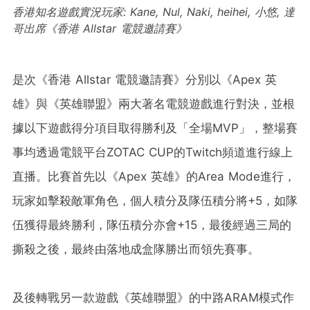
香港知名遊戲實況玩家
: Kane, Nul, Naki, heihei,
小悠
,
達
哥出席《香港
Allstar
電競邀請賽》
是次《香港 Allstar 電競邀請賽》分別以《Apex 英
雄》與《英雄聯盟》兩大著名電競遊戲進行對決，並根
據以下遊戲得分項目取得勝利及「全場MVP」，整場賽
事均透過電競平台ZOTAC CUP的Twitch頻道進行線上
直播。比賽首先以《Apex 英雄》的Area Mode進行，
玩家如擊殺敵軍角色，個人積分及隊伍積分將+5，如隊
伍獲得最終勝利，隊伍積分亦會+15，最後經過三局的
撕殺之後，最終由落地成盒隊勝出而領先賽事。
及後轉戰另一款遊戲《英雄聯盟》的中路ARAM模式作