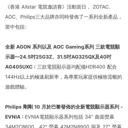
《香港 Allstar 電競邀請賽》活動當日， ZOTAC、
AOC、Philips三大品牌亦同時發佈了一系列全新產品，
當中包括:
全新
AGON
系列以及
AOC Gaming
系列
三款電競顯
示器—
24.5
吋
25G3Z
、
31.5
吋
AG325QX
及
40
吋
AG405UXC :
三款電競顯示器均配備HDR400 配合
144Hz以上的極速刷新率，為專業玩家提供極致流暢的
遊戲體驗。
Philips
剛剛
10
月於巴黎發佈的全新電競顯示器系列
-
EVNIA
:
EVNIA電競顯示器系列包括 34" 曲面熒幕
34M2C8600、42" 熒幕 42M2N8900 與及 27" 熒幕