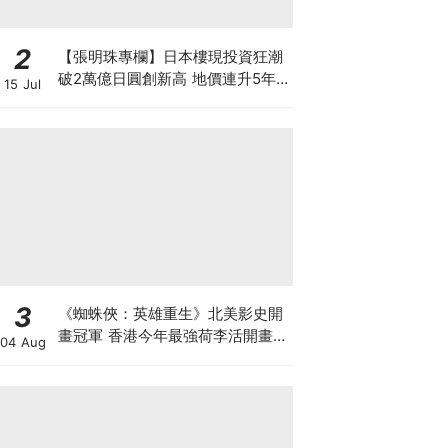
2
【張明珠專欄】日本樓現投資狂潮
破2萬億日圓創新高 地價連升5年
15 Jul
財團431億日圓狂掃心齋橋地標
3
《蜘蛛俠：英雄重生》北美影史開
畫冠軍 香港今年最強荷李活開畫
04 Aug
有笑有淚反DEI Sony近年最佳 預
計全球票房23.5億美元 爭影史第
三