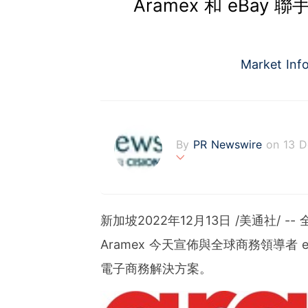
Aramex 和 eBa
Market Inf
By
PR Newswire
on 13 
PR Newswire (www.prnasi
rovider of media monitor
marketers, corporate com
新加坡
2022年12月13日
/美通社/ -
verage to engage key au
stribution industry sinc
Aramex 今天宣佈與全球商務領導者
tions to produce, distri
電子商務解決方案。
t across traditional, dig
d's largest multi-channel
comprehensive workflow 