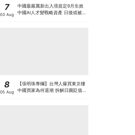
7
中國最嚴厲新出入境規定9月生效
中國AI人才變戰略資產 日後或被嚴
03 Aug
限出國 新規未生效 Manus兩高層
已遭限制離境5個月
8
【張明珠專欄】台灣人爆買東京樓
中國買家為何退潮 拆解日圓貶值與
05 Aug
台海避險的置業狂潮