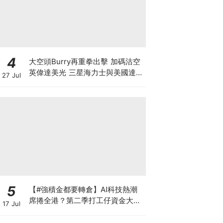
4
大空頭Burry再重拳出擊 加碼沽空
英偉達美光 三星海力士與美國達成
27 Jul
9500億美元訂單 揭開「左手交右
手」背後的估值迷局
5
【#強積金都要轉倉】AI科技熱潮
席捲全港？第二季打工仔資金大遷
17 Jul
徙 邊間受託人成吸金贏家？一文讀
懂最新資產配置轉變 第三季應否