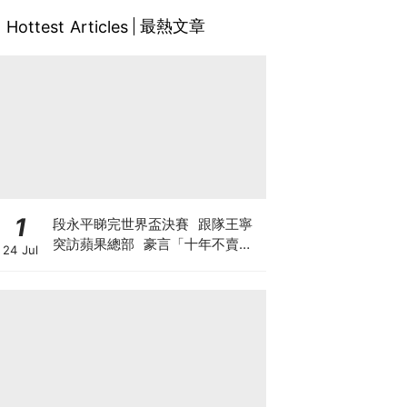
最熱文章
Hottest Articles
1
段永平睇完世界盃決賽 跟隊王寧
突訪蘋果總部 豪言「十年不賣泡
24 Jul
泡瑪特」 轉頭沽Tesla與SpaceX
期權？ 最新部署另有圖謀?