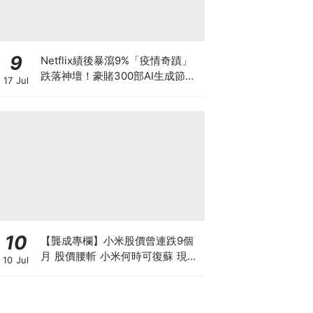
9
Netflix績後暴瀉9%「疫情奇蹟」
跌落神壇！豪賭300部AI生成節目
17 Jul
低成本內容能否拯救無路可退的
「蟹民」？
10
【龔成專欄】小米股價曾連跌9個
月 股價腰斬 小米何時可復蘇 現在
10 Jul
是否入市撈底時機？