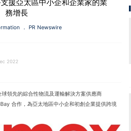
y 聯手支援亞太區中小企和企業家的業
務增長
ormation
PR Newswire
Dec 2022
a.com), a Cision company, is the premier global p
ing platforms and news distribution services that
municators and investor relations professionals le
- 全球領先的綜合性物流及運輸解決方案供應商
diences. Having pioneered the commercial news di
e 1954, PR Newswire today provides end-to-end solu
 eBay 合作，為亞太地區中小企和初創企業提供跨境
bute, target and measure text and multimedia conten
ital, mobile and social channels. Combining the worl
 content distribution and optimization network with
tools and platforms, PR Newswire powers the stor