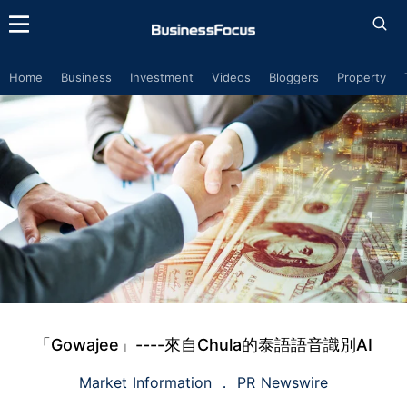
Home
Business
Investment
Videos
Bloggers
Property
「Gowajee」----來自Chula的泰語語音識別AI
Market Information
PR Newswire