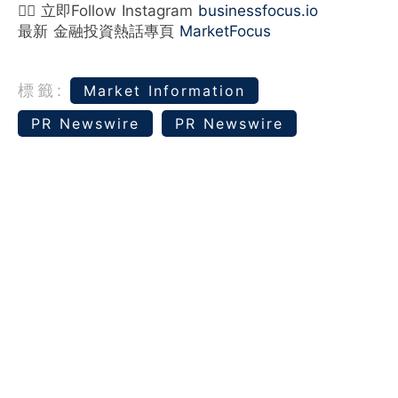
👉🏻 立即Follow Instagram
businessfocus.io
最新 金融投資熱話專頁
MarketFocus
標籤:
Market Information
PR Newswire
PR Newswire