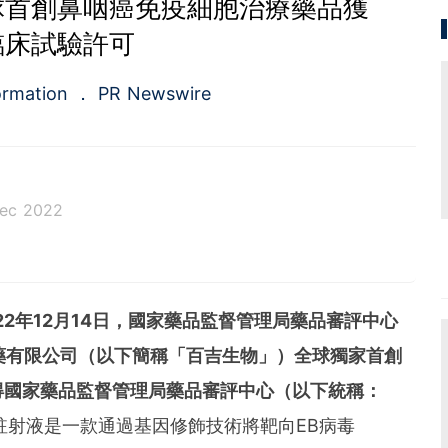
球首創鼻咽癌免疫細胞治療藥品獲
臨床試驗許可
ormation
PR Newswire
Dec 2022
a.com), a Cision company, is the premier global p
ing platforms and news distribution services that
municators and investor relations professionals le
022年12月14日，國家藥品監督管理局藥品審評中心
diences. Having pioneered the commercial news di
e 1954, PR Newswire today provides end-to-end solu
藥有限公司（以下簡稱「百吉生物」）
全球獨家首創
bute, target and measure text and multimedia conten
得國家藥品監督管理局藥品審評中心（以下統稱：
ital, mobile and social channels. Combining the worl
 content distribution and optimization network with
1註射液是一款通過基因修飾技術將靶向EB病毒
tools and platforms, PR Newswire powers the stor