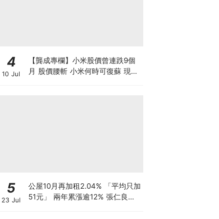
4
【龔成專欄】小米股價曾連跌9個
月 股價腰斬 小米何時可復蘇 現在
10 Jul
是否入市撈底時機？
5
公屋10月再加租2.04% 「平均只加
51元」 兩年累漲逾12% 張仁良指
23 Jul
加幅溫和 基層家庭被生活成本榨
乾？