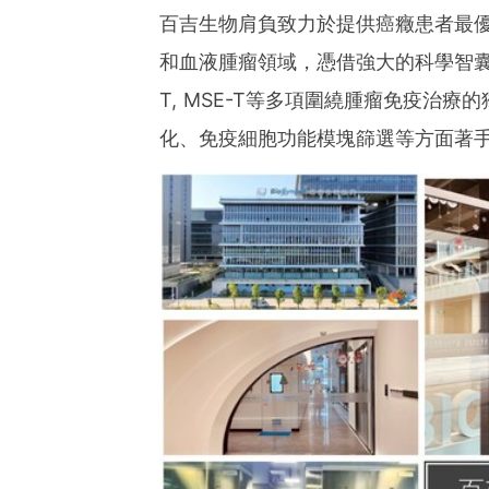
百吉生物肩負致力於提供癌癥患者最
和血液腫瘤領域，憑借強大的科學智囊團和多
T, MSE-T等多項圍繞腫瘤免疫治
化、免疫細胞功能模塊篩選等方面著