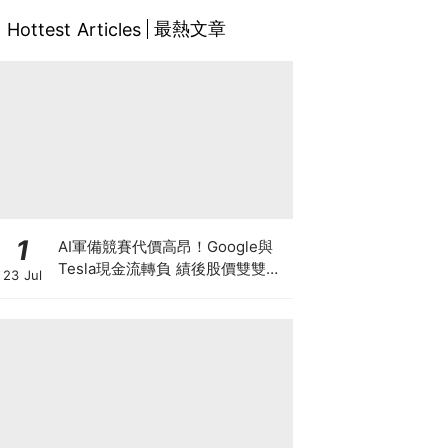
最熱文章
Hottest Articles
1
AI軍備競賽代價高昂！Google與
Tesla現金流轉負 績後股價雙雙急
23 Jul
挫5% Google有廣告護身 馬斯克
靠什麼撐下去？