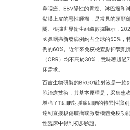
鼻咽癌、EBV陽性的胃癌、淋巴瘤和
黏膜上皮的惡性腫瘤，是常見的頭頸部
關。根據世界衛生組織數據顯示，202
國鼻咽癌新發病例約占全球的50%，
例的60%。近年來免疫檢查點抑製劑
（ORR）均不高於30%，意味著超過
床需求。
百吉生物研製的BRG01註射液是一
胞治療技術，其基本原理是，采集患
增強了T細胞對腫瘤細胞的特異性識
達到直接殺傷腫瘤或激發機體免疫功
性臨床中得到初步驗證。