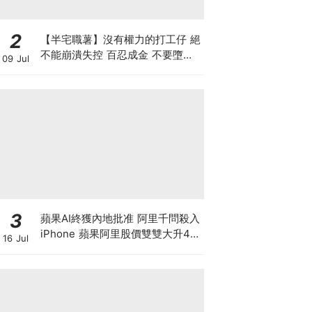
2
【半宅職薯】沒有權力的打工仔 絕
不能崩潰失控 百忍成金 不要墮入
09 Jul
上司的激將法陷阱
3
蘋果AI終獲內地批准 阿里千問殺入
iPhone 蘋果阿里股價雙雙大升4%
16 Jul
帶領恒指重上25000點 港股是黃金
拐點還是死貓彈？