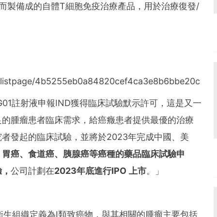
und the world. PR Newswire serves tens of thousan
面而製備成的自體T細胞免疫治療產品，用於治療復發/
s in the Americas, Europe, Middle East, Africa and
k/listpage/4b5255eb0a84820cef4ca3e8b6bbe20c
01註射液申報IND獲得臨床試驗默示許可，這是又一
足的腫瘤患者臨床需求，給癌癥患者提供最優的治療
者發起的臨床試驗，並將於2023年完成中國、美
、胃癌、食道癌、胰腺癌等癌種的藥品臨床試驗申
驗，
公司計劃在
2023年底進行IPO 上市
。」
界衛生組織定義為I類致癌物，與其相關的腫瘤主要包括