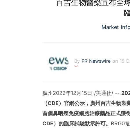
百吉生物醫藥宣布全
Market Inf
By
PR Newswire
on 15 
PR Newswire (www.prnasi
rovider of media monitor
marketers, corporate com
廣州
2022年12月15日
/美通社/ --
2
verage to engage key au
stribution industry sinc
（CDE）官網公示，廣州百吉生物製
tions to produce, distri
首個
鼻咽癌免疫細胞治療藥品正式獲
t across traditional, dig
d's largest multi-channel
CDE）的臨床試驗默示許可。
BRG0
comprehensive workflow 