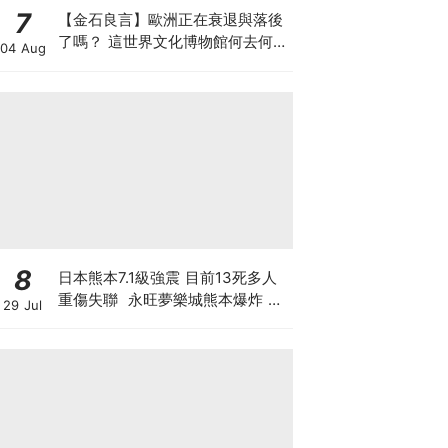
7
【金石良言】歐洲正在衰退與落後
了嗎？ 這世界文化博物館何去何
04 Aug
從？ 百年積累工藝美學獨一無二
AI難取代
8
日本熊本7.1級強震 目前13死多人
重傷失聯 永旺夢樂城熊本爆炸 日
29 Jul
本製紙工廠煙囪倒塌 晶片巨頭停產
東京電視台淡定播購物節目