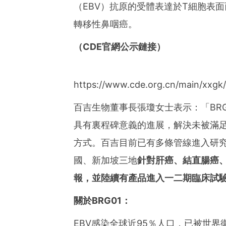
ies of organizations aro
（EBV）抗原的受體表達於T細胞表
ds of clients from office
Asia-Pacific regions.
轉移性鼻咽癌。
（CDE官網公示鏈接）
https://www.cde.org.cn/main/xxg
百吉生物董事長張瓊女士表示：「BRG
具有裏程碑意義的進展，解決未被滿
方式。百吉目前已有多條管線進入研究
國、新加坡三地
針對肝癌、結直腸癌
報，並陸續有產品進入一二期臨床試
關於BRG01：
EBV感染全球近95％人口，已被世