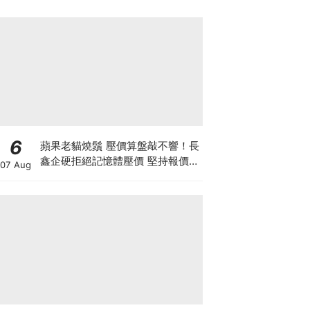
6
蘋果老貓燒鬚 壓價算盤敲不響！長
鑫企硬拒絕記憶體壓價 堅持報價不
07 Aug
低於三星海力士 新iPhone大幅加
價已成定局？