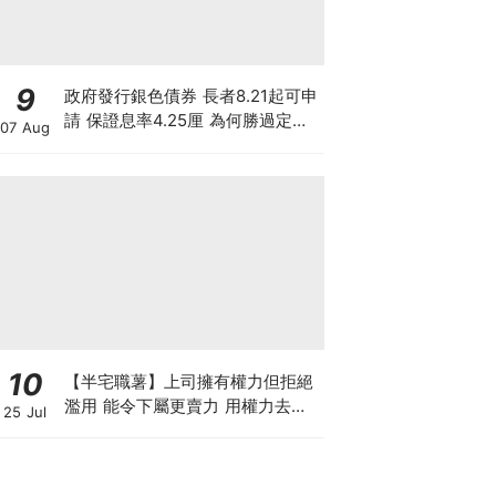
9
政府發行銀色債券 長者8.21起可申
請 保證息率4.25厘 為何勝過定存
07 Aug
及美債?
10
【半宅職薯】上司擁有權力但拒絕
濫用 能令下屬更賣力 用權力去迫
25 Jul
人服從 雖簡單但得不到民心