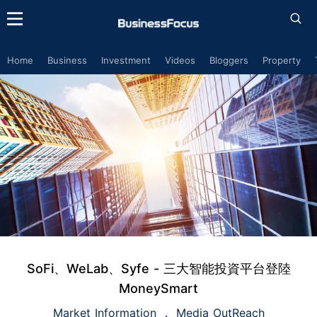
Home
Business
Investment
Videos
Bloggers
Property
SoFi、WeLab、Syfe - 三大智能投資平台登陸
MoneySmart
Market Information
Media OutReach