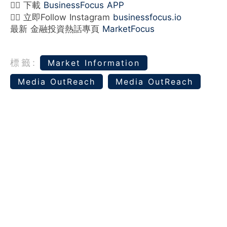
👉🏻 下載
BusinessFocus APP
👉🏻 立即Follow Instagram
businessfocus.io
最新 金融投資熱話專頁
MarketFocus
標籤:
Market Information
Media OutReach
Media OutReach