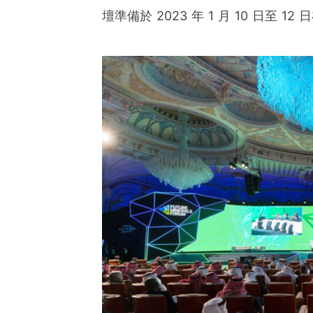
ies of organizations aro
壇準備於 2023 年 1 月 10 日至 
ds of clients from office
Asia-Pacific regions.