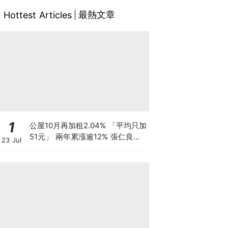
最熱文章
Hottest Articles
1
公屋10月再加租2.04% 「平均只加
51元」 兩年累漲逾12% 張仁良指
23 Jul
加幅溫和 基層家庭被生活成本榨
乾？