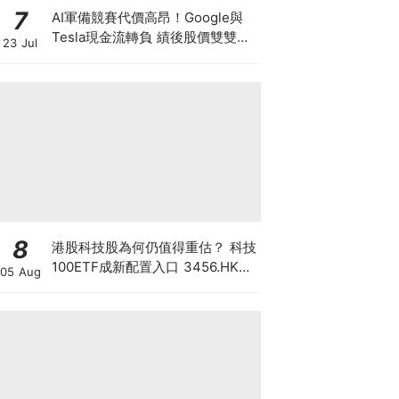
7
AI軍備競賽代價高昂！Google與
Tesla現金流轉負 績後股價雙雙急
23 Jul
挫5% Google有廣告護身 馬斯克
靠什麼撐下去？
8
港股科技股為何仍值得重估？ 科技
100ETF成新配置入口 3456.HK一
05 Aug
手部署六大科技主題 散戶換馬策略
一文看清