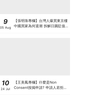
9
【張明珠專欄】台灣人爆買東京樓
中國買家為何退潮 拆解日圓貶值與
05 Aug
台海避險的置業狂潮
10
【王美鳳專欄】什麼是Non
Consent按揭申請? 申請人若拒披
24 Jul
露現有按揭欠款 是聰明還是不智？