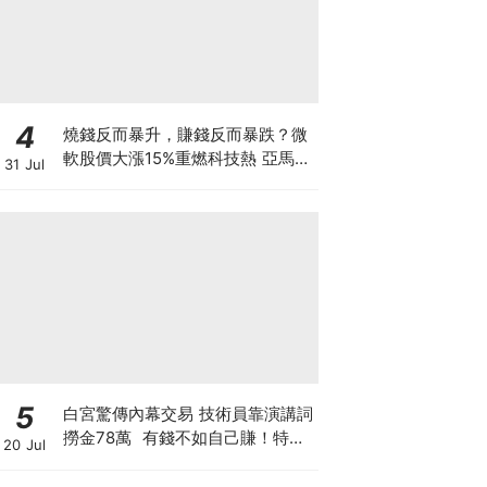
4
燒錢反而暴升，賺錢反而暴跌？微
軟股價大漲15%重燃科技熱 亞馬遜
31 Jul
現金流轉負股價升逾1成 蘋果賺大
錢卻大跌8% 華爾街AI估值邏輯徹
底變了
5
白宮驚傳內幕交易 技術員靠演講詞
撈金78萬 有錢不如自己賺！特朗
20 Jul
普媒體售賣帖文特權 搶先毫秒截
獲特朗普政策