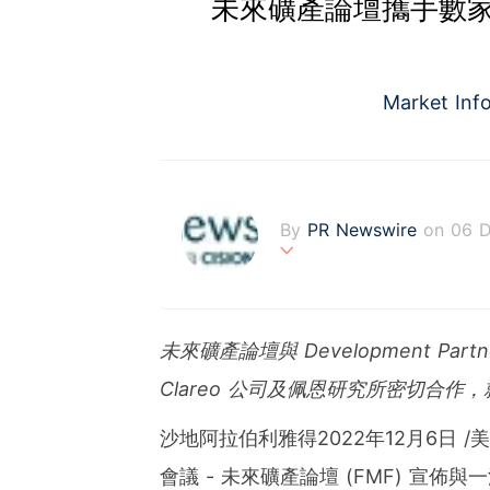
未來礦產論壇攜手數
Market Inf
By
PR Newswire
on 06 
PR Newswire (www.prnasi
rovider of media monitor
marketers, corporate com
未來礦
產論壇與
Development Partne
verage to engage key au
stribution industry sinc
Clareo
公司及佩恩研究所密切合作，
tions to produce, distri
t across traditional, dig
沙地阿拉伯利雅得
2022年12月6日
/
d's largest multi-channel
comprehensive workflow 
會議 - 未來礦產論壇 (FMF) 宣