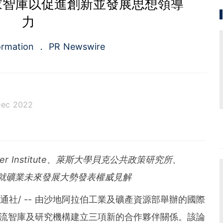
家智庫以促進創新並發展思想領導
力
ormation
PR Newswire
Dec 2022
a.com), a Cision company, is the premier global p
ing platforms and news distribution services that
municators and investor relations professionals le
r Institute
、萊斯大學貝克公共政策研究所、
diences. Having pioneered the commercial news di
e 1954, PR Newswire today provides end-to-end solu
就礦業未來發展大勢發表權威見解
bute, target and measure text and multimedia conten
ital, mobile and social channels. Combining the worl
美通社/ -- 由沙地阿拉伯工業及礦產資源部舉辦的國際
 content distribution and optimization network with
tools and platforms, PR Newswire powers the stor
佈與一流智庫及研究機構建立三項新的合作夥伴關係。該論