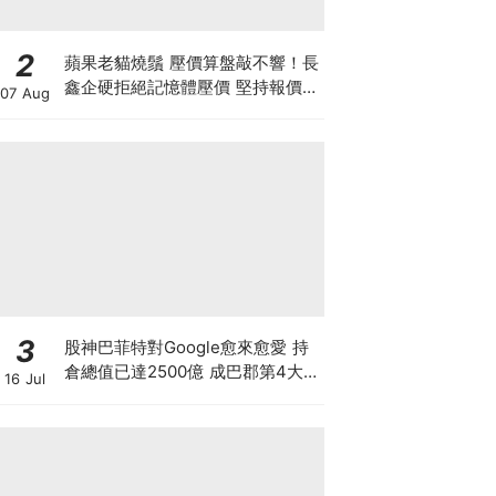
2
蘋果老貓燒鬚 壓價算盤敲不響！長
鑫企硬拒絕記憶體壓價 堅持報價不
07 Aug
低於三星海力士 新iPhone大幅加
價已成定局？
3
股神巴菲特對Google愈來愈愛 持
倉總值已達2500億 成巴郡第4大
16 Jul
持倉 惟AI需投資數千億美元 恐成
隱憂