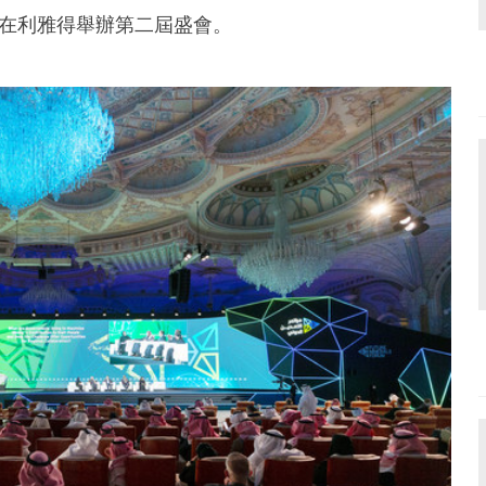
und the world. PR Newswire serves tens of thousan
12 日在利雅得舉辦第二屆盛會。
s in the Americas, Europe, Middle East, Africa and