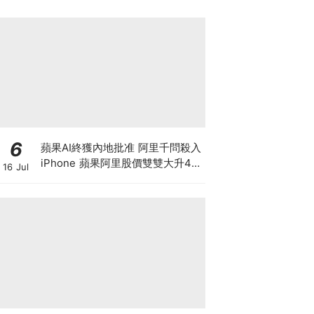
6
蘋果AI終獲內地批准 阿里千問殺入
iPhone 蘋果阿里股價雙雙大升4%
16 Jul
帶領恒指重上25000點 港股是黃金
拐點還是死貓彈？