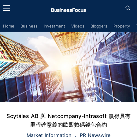
Home
Business
Investment
Videos
Bloggers
Property
Scytáles AB 與 Netcompany-Intrasoft 贏得具有
里程碑意義的歐盟數碼錢包合約
Market Information
PR Newswire