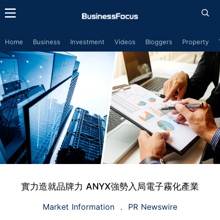
Home
Business
Investment
Videos
Bloggers
Property
實力造就品牌力 ANYX強勢入局電子霧化產業
Market Information
PR Newswire