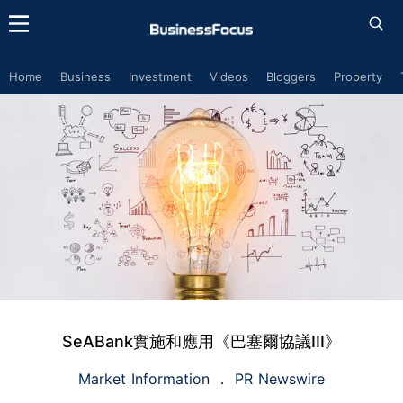
Home
Business
Investment
Videos
Bloggers
Property
SeABank實施和應用《巴塞爾協議III》
Market Information
PR Newswire