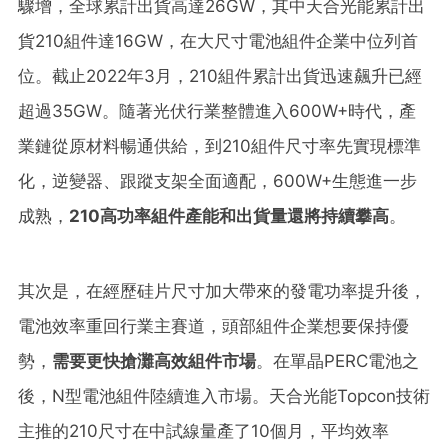
驟增，全球累計出貨高達26GW，其中天合光能累計出
貨210組件達16GW，在大尺寸電池組件企業中位列首
位。截止2022年3月，210組件累計出貨迅速飆升已經
超過35GW。隨著光伏行業整體進入600W+時代，產
業鏈從原材料暢通供給，到210組件尺寸率先實現標準
化，逆變器、跟蹤支架全面適配，600W+生態進一步
成熟，
210
高功率組件產能和出貨量
還將
持續攀高
。
其次是，在經歷硅片尺寸加大帶來的發電功率提升後，
電池效率重回行業主賽道，頭部組件企業想要保持優
勢，
需要更快搶灘高效組件市場
。在單晶PERC電池之
後，N型電池組件陸續進入市場。天合光能Topcon技術
主推的210尺寸在中試線量產了10個月，平均效率