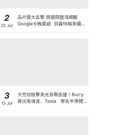
2
晶片股大反擊 韓股開盤漲熔斷
Google今晚業績 貝森特稱美國將
22 Jul
掌控全球80%算力 科技股死貓彈定
係洗盤再爆升？
3
大空頭狙擊美光首戰告捷！Burry
再沽英偉達、Tesla 警告半導體
13 Jul
美股恐回調三成 AI牛市見頂還是升
浪中場休息？