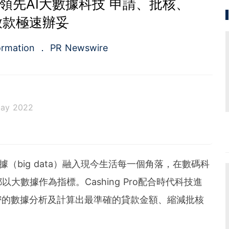
款採用領先AI大數據科技 申請、批核、
放款極速辦妥
ormation
PR Newswire
May 2022
a.com), a Cision company, is the premier global p
ing platforms and news distribution services that
municators and investor relations professionals le
大數據（big data）融入現今生活每一個角落，在數碼科
diences. Having pioneered the commercial news di
e 1954, PR Newswire today provides end-to-end solu
數據作為指標。Cashing Pro配合時代科技進
bute, target and measure text and multimedia conten
密的數據分析及計算出最準確的貸款金額、縮減批核
ital, mobile and social channels. Combining the worl
 content distribution and optimization network with
tools and platforms, PR Newswire powers the stor