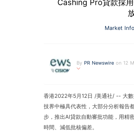
Cashing Pro貸
Market Inf
By
PR Newswire
on 12 
PR Newswire (www.prnasi
rovider of media monitor
marketers, corporate com
香港
2022年5月12日
/美通社/ -- 
verage to engage key au
stribution industry sinc
技界中極具代表性，大部分分析報告都以大
tions to produce, distri
步，推出
AI
貸款自動審批功能，用精
t across traditional, dig
d's largest multi-channel
時間、減低批核偏差。
comprehensive workflow 