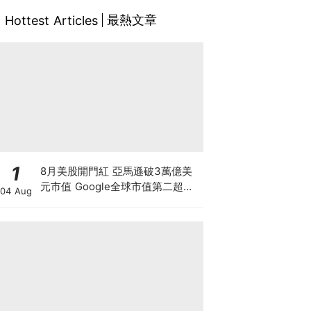
最熱文章
Hottest Articles
1
8月美股開門紅 亞馬遜破3萬億美
元市值 Google全球市值第二超越
04 Aug
蘋果 Palantir營收大增績後爆升
15% 7月晶片股股災告終 還是泡沫
最後狂歡？