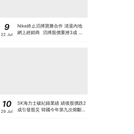
9
Nike終止滔搏寶勝合作 清退內地
網上經銷商 滔搏股價重挫3成 寶
22 Jul
勝跌1成 Nike股價自高位斬7成 重
蹈北美覆轍？
10
SK海力士破紀錄業績 績後股價跌2
成引發股災 韓國今年第九次熔斷
29 Jul
7709高位蒸發9成 見底是否言之尚
早？