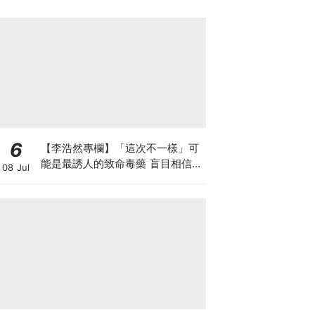
6
【李浩然專欄】「這次不一樣」可
能是最誘人的致命毒藥 盲目相信AI
08 Jul
巨企的完美故事 散戶恐變犧牲品