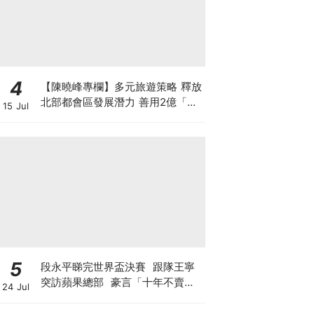
4
【陳曉峰專欄】多元旅遊策略 釋放
北部都會區發展潛力 善用2億「北
15 Jul
都城鄉共融基金」推動旅遊經濟
5
段永平睇完世界盃決賽 跟隊王寧
突訪蘋果總部 豪言「十年不賣泡
24 Jul
泡瑪特」 轉頭沽Tesla與SpaceX
期權？ 最新部署另有圖謀?