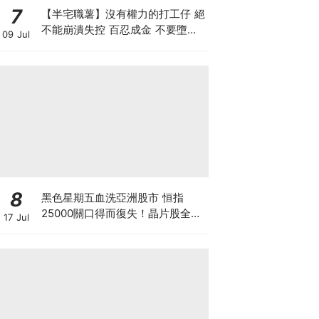
7
【半宅職薯】沒有權力的打工仔 絕
不能崩潰失控 百忍成金 不要墮入
09 Jul
上司的激將法陷阱
8
黑色星期五血洗亞洲股市 恒指
25000關口得而復失！晶片股全線
17 Jul
崩盤 「大空頭」Burry卻高調唱好
港股？散戶此時應恐慌拋售還是跟
大鱷倉？