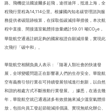
路。飛機從法國波爾多起飛，途徑迪拜，抵達上海，全
程飛行里程為14,114公里。根據國內知名碳管理諮詢服
務提供者碳阻跡核算，在採取低碳減排舉措後，本次航
程中直接、間接溫室氣體排放量總計59.01 噸CO
e，
2
華龍航空通過註銷足夠的國家核證自願減排量，實現此
次飛行「碳中和」。
華龍航空相關負責人表示：「隨著人類社會的快速發
展，全球變暖問題正在影響著人們的生存安全。華龍航
空有義務引領行業在可持續發展領域進行創新，以自然
和諧的相處方式不斷推動行業發展。」據悉，在過去幾
年，華龍航空就已通過諸多有效措施來減少溫室氣體排
放，包括向員工發起節能減排倡議、實現無紙化辦公、