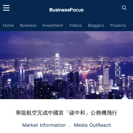
Home
Business
Investment
Videos
Bloggers
Property
華龍航空完成中國首「碳中和」公務機飛行
Market Information
Media OutReach