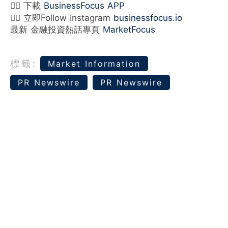
👉🏻 下載
BusinessFocus APP
👉🏻 立即Follow Instagram
businessfocus.io
最新 金融投資熱話專頁
MarketFocus
標籤:
Market Information
PR Newswire
PR Newswire