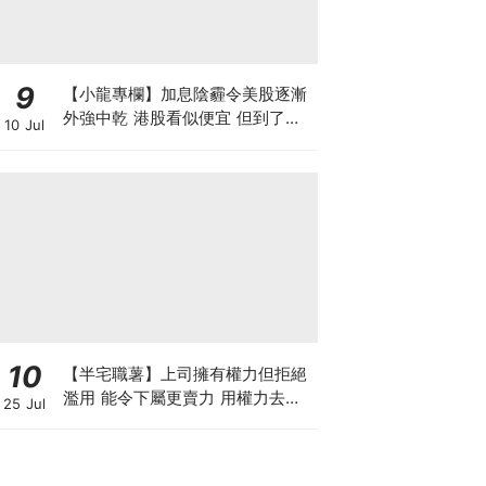
9
【小龍專欄】加息陰霾令美股逐漸
外強中乾 港股看似便宜 但到了撈
10 Jul
底的時候了嗎？
10
【半宅職薯】上司擁有權力但拒絕
濫用 能令下屬更賣力 用權力去迫
25 Jul
人服從 雖簡單但得不到民心