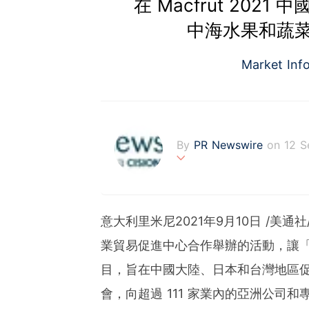
在 Macfrut 20
中海水果和蔬
Market Inf
By
PR Newswire
on 12 S
PR Newswire (www.prnasi
rovider of media monitor
marketers, corporate com
意大利里米尼2021年9月10日 /美通社
verage to engage key au
stribution industry sinc
業貿易促進中心合作舉辦的活動，讓「
tions to produce, distri
目，旨在中國大陸、日本和台灣地區
t across traditional, dig
d's largest multi-channel
會，向超過 111 家業內的亞洲公司
comprehensive workflow 