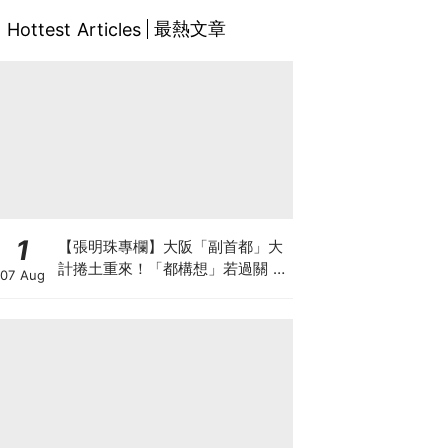
最熱文章
Hottest Articles
1
【張明珠專欄】大阪「副首都」大
計捲土重來！「都構想」若過關 大
07 Aug
阪樓市勢迎大洗牌