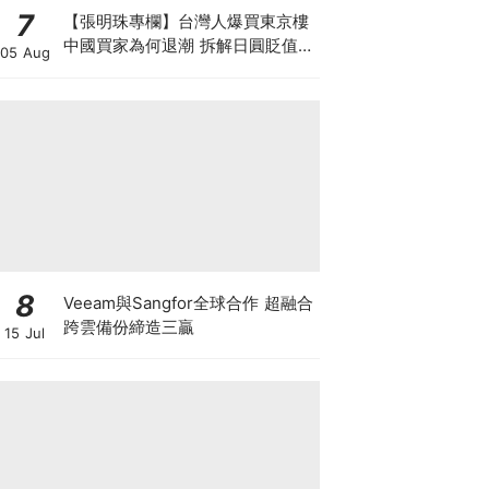
7
【張明珠專欄】台灣人爆買東京樓
中國買家為何退潮 拆解日圓貶值與
05 Aug
台海避險的置業狂潮
8
Veeam與Sangfor全球合作 超融合
跨雲備份締造三贏
15 Jul