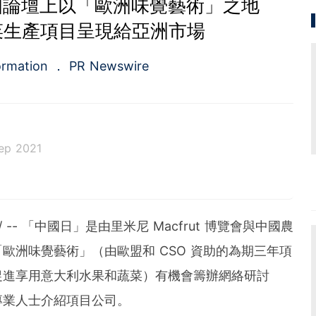
21 中國論壇上以「歐洲味覺藝術」之地
菜生產項目呈現給亞洲市場
ormation
PR Newswire
ep 2021
a.com), a Cision company, is the premier global p
ing platforms and news distribution services that
municators and investor relations professionals le
/ -- 「中國日」是由里米尼 Macfrut 博覽會與中國農
diences. Having pioneered the commercial news di
e 1954, PR Newswire today provides end-to-end solu
歐洲味覺藝術」（由歐盟和 CSO 資助的為期三年項
bute, target and measure text and multimedia conten
促進享用意大利水果和蔬菜）有機會籌辦網絡研討
ital, mobile and social channels. Combining the worl
 content distribution and optimization network with
和專業人士介紹項目公司。
tools and platforms, PR Newswire powers the stor