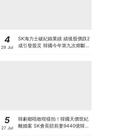
4
SK海力士破紀錄業績 績後股價跌2
成引發股災 韓國今年第九次熔斷
29 Jul
7709高位蒸發9成 見底是否言之尚
早？
5
韓劇都唔敢咁樣拍！韓國天價世紀
離婚案 SK會長賠前妻9440億韓
27 Jul
元 崔泰源兩度入獄兼靠AI暴富 財
閥婚變會否影響SK海力士？