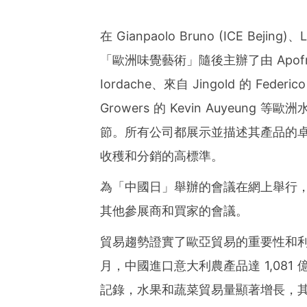
ies of organizations aro
ds of clients from office
Asia-Pacific regions.
在 Gianpaolo Bruno (ICE Bejing)
「歐洲味覺藝術」隨後主辦了由 Apofruit 的 R
Iordache、來自 Jingold 的 Federico
Growers 的 Kevin Auyeu
節。所有公司都展示並描述其產品的
收穫和分銷的高標準。
為「中國日」舉辦的會議在網上舉行
其他參展商和買家的會議。
貿易趨勢證實了歐亞貿易的重要性和利益，
月，中國進口意大利農產品達 1,081 
記錄，水果和蔬菜貿易量顯著增長，其中水