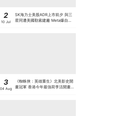
2
SK海力士美股ADR上市前夕 與三
星同遭美國勒索建廠 Meta爆自研
10 Jul
晶片 下年算力翻倍 戲耍全球股民
晶片股強力反彈 半導體狂潮散戶如
何自保？
3
《蜘蛛俠：英雄重生》北美影史開
畫冠軍 香港今年最強荷李活開畫
04 Aug
有笑有淚反DEI Sony近年最佳 預
計全球票房23.5億美元 爭影史第
三