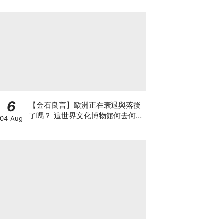
6
【金石良言】歐洲正在衰退與落後
了嗎？ 這世界文化博物館何去何
04 Aug
從？ 百年積累工藝美學獨一無二
AI難取代