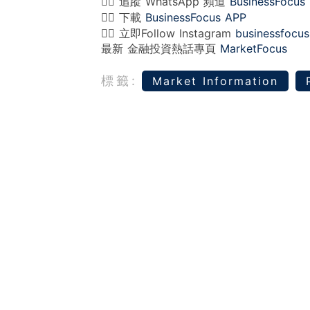
👉🏻 追蹤 WhatsApp 頻道
BusinessFocus
👉🏻 下載
BusinessFocus APP
👉🏻 立即Follow Instagram
businessfocus
最新 金融投資熱話專頁
MarketFocus
標籤:
Market Information