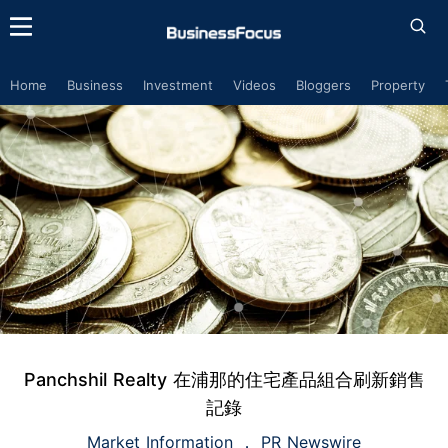
Home
Business
Investment
Videos
Bloggers
Property
Panchshil Realty 在浦那的住宅產品組合刷新銷售
記錄
Market Information
PR Newswire