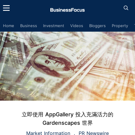
Home
Business
Investment
Videos
Bloggers
Property
立即使用 AppGallery 投入充滿活力的
Gardenscapes 世界
Market Information
PR Newswire