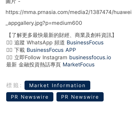
圖片 -
https://mma.prnasia.com/media2/1387474/huawei
_appgallery.jpg?p=medium600
【了解更多最快最新的財經、商業及創科資訊】
👉🏻 追蹤 WhatsApp 頻道
BusinessFocus
👉🏻 下載
BusinessFocus APP
👉🏻 立即Follow Instagram
businessfocus.io
最新 金融投資熱話專頁
MarketFocus
標籤:
Market Information
PR Newswire
PR Newswire