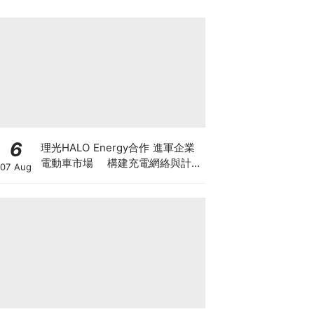
6
理光HALO Energy合作 進軍企業
電動車市場 構建充電網絡與計費
07 Aug
管理系統 商用車隊轉型由「有
樁」邁向「有管理」