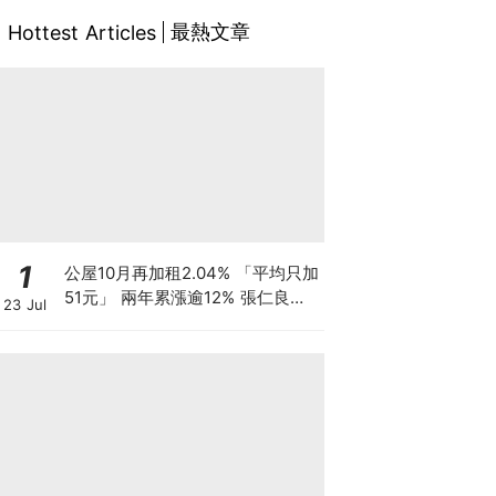
最熱文章
Hottest Articles
1
公屋10月再加租2.04% 「平均只加
51元」 兩年累漲逾12% 張仁良指
23 Jul
加幅溫和 基層家庭被生活成本榨
乾？