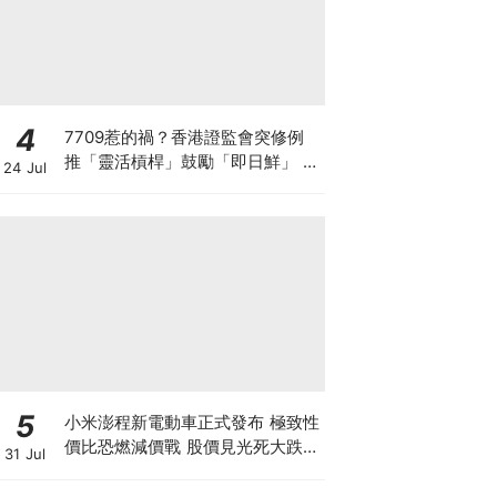
4
7709惹的禍？香港證監會突修例
推「靈活槓桿」鼓勵「即日鮮」 韓
24 Jul
國收緊槓桿ETF 亞洲監管背後在
害怕什麼？
5
小米澎程新電動車正式發布 極致性
價比恐燃減價戰 股價見光死大跌
31 Jul
7% 季績前夕投資者應如何部署？