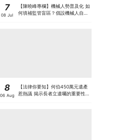
7
【陳曉峰專欄】機械人勢普及化 如
何填補監管盲區？倡設機械人自願
08 Jul
登記制 擁抱AI藍海 以制度護航
8
【法律你要知】何伯450萬元遺產
惹熱議 揭示長者立遺囑的重要性
06 Aug
最平只需數千元 律師行見證訂立遺
囑可減紛爭