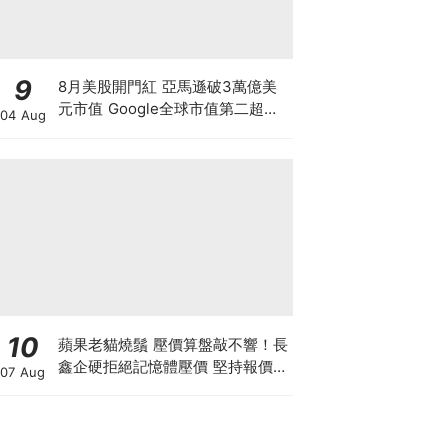
9
8月美股開門紅 亞馬遜破3萬億美
元市值 Google全球市值第二超越
04 Aug
蘋果 Palantir營收大增績後爆升
15% 7月晶片股股災告終 還是泡沫
最後狂歡？
10
蘋果老貓燒鬚 壓價算盤敲不響！長
鑫企硬拒絕記憶體壓價 堅持報價不
07 Aug
低於三星海力士 新iPhone大幅加
價已成定局？