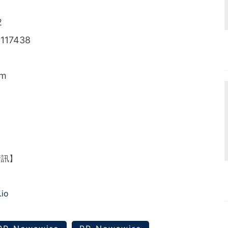
2
 117438
om
資訊】
.io