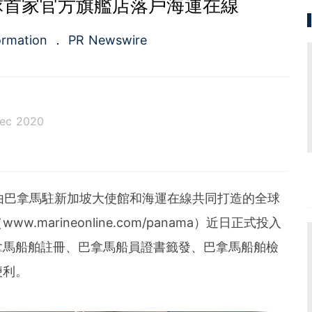
球首家官方旗艦店落戶海運在線
ormation
PR Newswire
Dec 2020
a.com), a Cision company, is the premier global p
ing platforms and news distribution services that
municators and investor relations professionals le
 -- 由巴拿馬駐新加坡大使館和海運在線共同打造的全球
diences. Having pioneered the commercial news di
e 1954, PR Newswire today provides end-to-end solu
www.marineonline.com/panama）近日正式投入
bute, target and measure text and multimedia conten
拿馬船舶註冊、巴拿馬船員證書籤發、巴拿馬船舶檢
ital, mobile and social channels. Combining the worl
 content distribution and optimization network with
便利。
tools and platforms, PR Newswire powers the stor
und the world. PR Newswire serves tens of thousan
s in the Americas, Europe, Middle East, Africa and