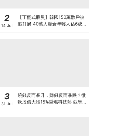
2
【丁蟹式股災】韓國150萬散戶被
追孖展 40萬人爆倉年輕人佔6成
14 Jul
槓桿ETF成導火線 散戶慘輸逾百億
3大原因
3
燒錢反而暴升，賺錢反而暴跌？微
軟股價大漲15%重燃科技熱 亞馬遜
31 Jul
現金流轉負股價升逾1成 蘋果賺大
錢卻大跌8% 華爾街AI估值邏輯徹
底變了