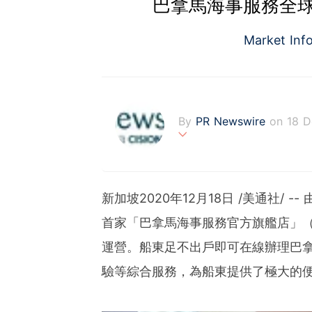
巴拿馬海事服務全
Market Inf
By
PR Newswire
on 18 
PR Newswire (www.prnasi
rovider of media monitor
marketers, corporate com
新加坡2020年12月18日 /美通社/
verage to engage key au
stribution industry sinc
首家
「
巴拿馬海事服務官方旗艦店
」
（
tions to produce, distri
運營。船東足不出戶即可在線辦理巴
t across traditional, dig
d's largest multi-channel
驗等綜合服務，為船東提供了極大的
comprehensive workflow 
ies of organizations aro
ds of clients from office