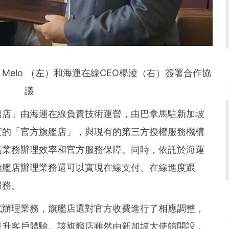
erto Melo （左）和海運在線CEO楊淩（右）簽署合作協
議
艦店
」
由海運在線負責技術運營，由巴拿馬駐新加坡
實的
「
官方旗艦店
」
，與現有的第三方授權服務機構
高業務辦理效率和官方服務保障。同時，依託於海運
旗艦店辦理業務還可以實現在線支付、在線進度跟
服務。
式辦理業務，旗艦店還對官方收費進行了相應調整
，
提升客戶體驗
。該
旗艦店雖然由新加坡大使館開設，