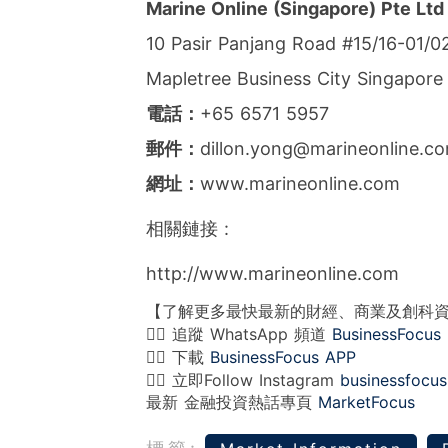
Marine Online
(
Singapore
) Pte Ltd
10 Pasir Panjang Road #15/16-01/0
Mapletree Business City Singapore
電話：
+65 6571 5957
郵件：
dillon.yong@marineonline.c
網址：
www.marineonline.com
相關鏈接 :
http://www.marineonline.com
【了解更多最快最新的財經、商業及創科
👉🏻 追蹤 WhatsApp 頻道
BusinessFocus
👉🏻 下載
BusinessFocus APP
👉🏻 立即Follow Instagram
businessfocus
最新 金融投資熱話專頁
MarketFocus