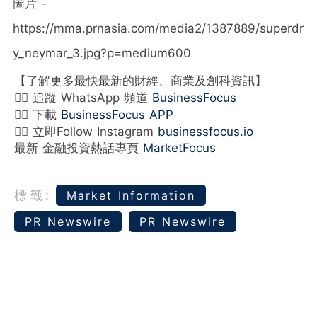
圖片 -
https://mma.prnasia.com/media2/1387889/superdr
y_neymar_3.jpg?p=medium600
【了解更多最快最新的財經、商業及創科資訊】
👉🏻 追蹤 WhatsApp 頻道
BusinessFocus
👉🏻 下載
BusinessFocus APP
👉🏻 立即Follow Instagram
businessfocus.io
最新 金融投資熱話專頁
MarketFocus
標籤:
Market Information
PR Newswire
PR Newswire