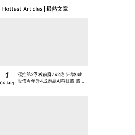
最熱文章
Hottest Articles
1
滙控第2季稅前賺792億 狂增6成
股價今年升4成跑贏AI科技股 股價
04 Aug
創新高 惟私有化恒生後仍存隱憂