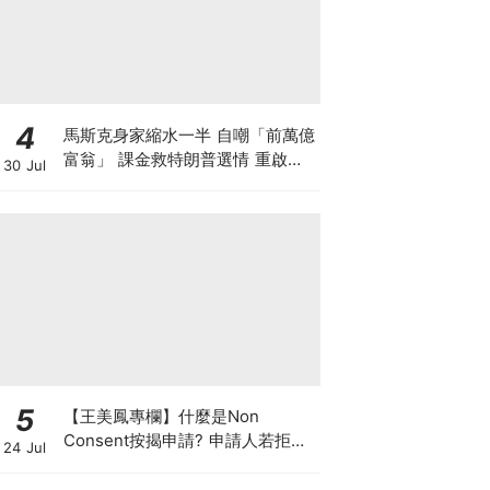
4
馬斯克身家縮水一半 自嘲「前萬億
富翁」 課金救特朗普選情 重啟超
30 Jul
級政治行動委員會「美國PAC」 豪
賭中期選舉為什麼？
5
【王美鳳專欄】什麼是Non
Consent按揭申請? 申請人若拒披
24 Jul
露現有按揭欠款 是聰明還是不智？