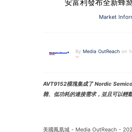
安富利發布全新蜂
Market Info
By
Media OutReach
on 1
Media OutReach is the fi
fering a totally integrat
onitoring with analysis se
AVT9152模塊集成了 Nordic Semic
s communities. Founded 
ng with office in Singapo
雜、低功耗的連接需求，並且可以輕鬆連接
美國鳳凰城 - Media OutReach 