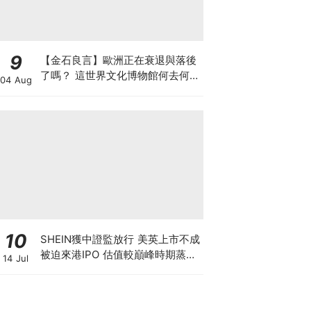
9
【金石良言】歐洲正在衰退與落後
了嗎？ 這世界文化博物館何去何
04 Aug
從？ 百年積累工藝美學獨一無二
AI難取代
10
SHEIN獲中證監放行 美英上市不成
被迫來港IPO 估值較巔峰時期蒸發
14 Jul
6成 難敵監管鐵拳 遭法國1年狂罰
18億元