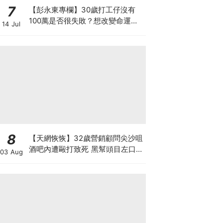
7
【彭永東專欄】30歲打工仔沒有
100萬是否很失敗？想改變命運應
14 Jul
每月投資 狠心減少換手機及旅行
8
【天網恢恢】32歲營銷顧問尖沙咀
酒吧內遭毆打致死 黑幫頭目左口落
03 Aug
網 謀殺案累計12人落網 800警員
犁庭掃穴斷黑幫財路