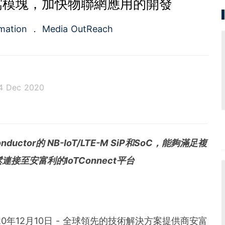
窩模塊，加快物聯網應用的開發
rmation
Media OutReach
4 Dec 2020
rst full-service newswire company in Asia Pacific of
ed service of press release distribution and media m
rvice for the public relations and investors relation
onductor的 NB-IoT/LTE-M SiP和SoC，能夠滿足複
in 2009, the company is headquartered in Hong Ko
re.
至安富利的IoTConnect平台
- 2020年12月10日 - 全球領先的技術解決方案提供商安富