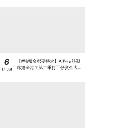
6
【#強積金都要轉倉】AI科技熱潮
席捲全港？第二季打工仔資金大遷
17 Jul
徙 邊間受託人成吸金贏家？一文讀
懂最新資產配置轉變 第三季應否
繼續追美股？