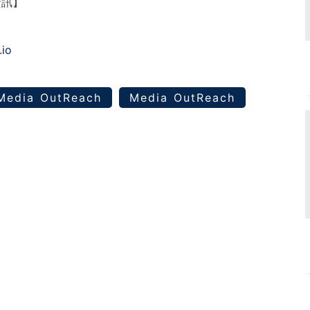
資訊】
.io
Media OutReach
Media OutReach