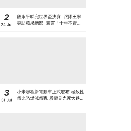
2
段永平睇完世界盃決賽 跟隊王寧
突訪蘋果總部 豪言「十年不賣泡
24 Jul
泡瑪特」 轉頭沽Tesla與SpaceX
期權？ 最新部署另有圖謀?
3
小米澎程新電動車正式發布 極致性
價比恐燃減價戰 股價見光死大跌
31 Jul
7% 季績前夕投資者應如何部署？