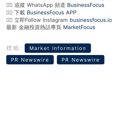
👉🏻 追蹤 WhatsApp 頻道
BusinessFocus
👉🏻 下載
BusinessFocus APP
👉🏻 立即Follow Instagram
businessfocus.io
最新 金融投資熱話專頁
MarketFocus
標籤:
Market Information
PR Newswire
PR Newswire