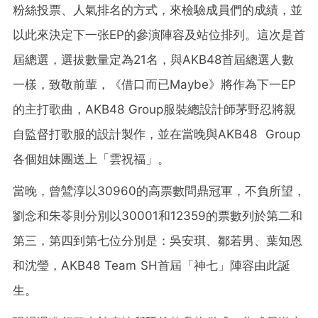
粉絲投票、人氣排名的方式，來檢驗成員們的成績，並
以此來決定下一
张
EP的參演陣容及站位排列。這次是首
屆總選，選拔數量定為21名，與AKB48首屆總選人數
一樣，致敬前輩，《借口而已Maybe》將作為下一EP
的主打歌曲，AKB48 Group服裝總設計師茅野忍將親
自監督打歌服的設計製作，並在當晚與AKB48 Group
各個姐妹團送上
「
雲祝福
」
。
當晚，曾鷥淳以30960的高票數問鼎冠軍，不負所望，
劉念和朱苓則分別以30001和12359的票數列於第二和
第三，第四到第七位分別是：吳安琪、鄒若男、葉知恩
和沈瑩，AKB48 Team SH首屆
「
神七
」
陣容由此誕
生。