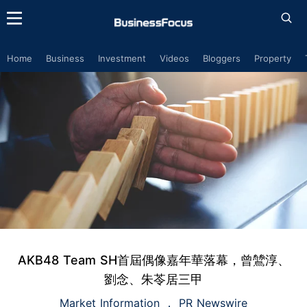
Home
Business
Investment
Videos
Bloggers
Property
AKB48 Team SH首屆偶像嘉年華落幕，曾鷥淳、
劉念、朱苓居三甲
Market Information
PR Newswire