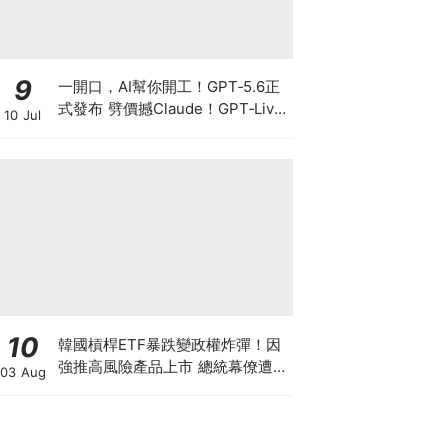
9
一開口，AI幫你開工！GPT‑5.6正
式發布 劈價撼Claude！GPT‑Live
10 Jul
爆紅 OpenAI真正想搶的不是聊
天，而是你的工作控制權
10
韓國槓桿ETF暴跌變政權炸彈！因
強推高風險產品上市 總統幕僚遭刑
03 Aug
事舉報 李在明支持率新低 或被迫
落台？