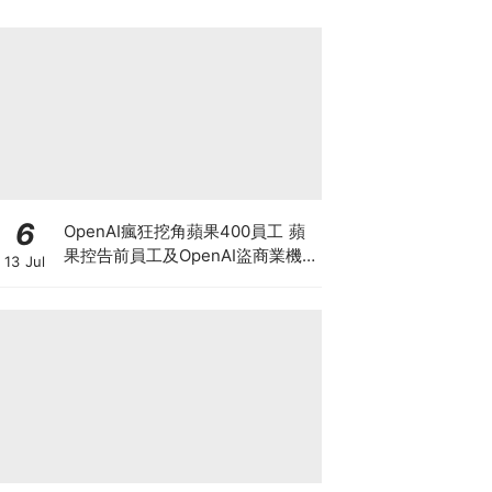
6
OpenAI瘋狂挖角蘋果400員工 蘋
果控告前員工及OpenAI盜商業機
13 Jul
密 馬斯克暗示奧特曼或遭刑事調
查?