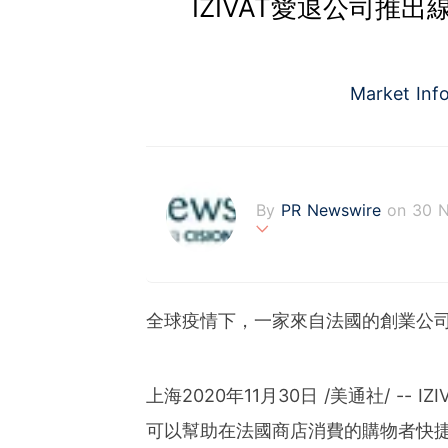
IZIVAT愛退公司推
Market Inf
By
PR Newswire
on 30 
PR Newswire (www.prnasi
rovider of media monitor
marketers, corporate com
全球疫情下，一家來自法國的創業公
verage to engage key au
stribution industry sinc
tions to produce, distri
t across traditional, dig
上海2020年11月30日 /美通社/ --
d's largest multi-channel
可以幫助在法國商店消費的購物者快
comprehensive workflow 