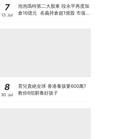
7
泡泡瑪特第二大股東 段永平再度加
倉16億元 名義持倉超1億股 市值
13 Jul
逾150億 拆解中國巴菲特「泡泡瑪
特保險公司」策略，香港散戶值得
跟倉買LABUBU嗎？
8
育兒貴絕全球 香港養孩要600萬?
教你6招窮養好孩子
30 Jul