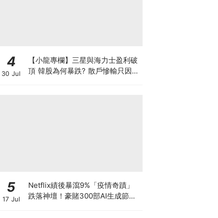
4
【小龍專欄】三星與海力士盈利破
頂 韓股為何暴跌? 散戶慘輸只因忽
30 Jul
略了投資的時與勢
5
Netflix績後暴瀉9%「疫情奇蹟」
跌落神壇！豪賭300部AI生成節目
17 Jul
低成本內容能否拯救無路可退的
「蟹民」？