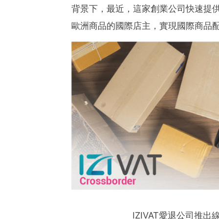
ies of organizations aro
背景下，最近，這家創業公司快速提
ds of clients from office
Asia-Pacific regions.
歐洲商品的國際店主，實現國際商品
IZIVAT愛退公司