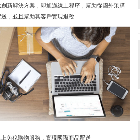
und the world. PR Newswire serves tens of thousan
供創新解決方案，即通過線上程序，幫助從國外采購
s in the Americas, Europe, Middle East, Africa and
配送，並且幫助其客戶實現退稅。
推出線上免稅購物服務，實現國際商品配送