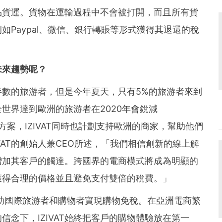
商品貨運。貨物在運輸過程中不會被打開，而且所有貨
aypal
、
微信
、
銀行轉賬等形式獲得其退還的稅
未來趨勢呢？
數的旅游者，但是今年夏天，只有5%的旅游者來到
世界達到歐洲的旅游者在2020年會銳減
方案，IZIVAT同時也計劃支持歐洲的商家，幫助他們
AT的創始人兼CEO所述，
「
我們相信創新的線上解
增加其客戶的觸達。跨國界的電商模式將成為明顯的
獲得合理的價格並且避免支付雙倍的稅費。
」
力於幫助國際旅游者和購物者實現購物免稅。在亞洲電商繁
念下，IZIVAT始終把客戶的購物體驗放在第一