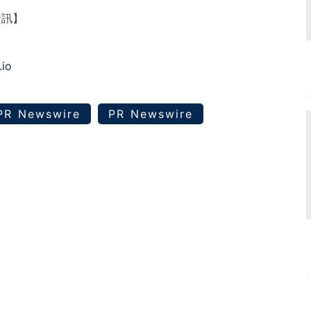
資訊】
.io
PR Newswire
PR Newswire