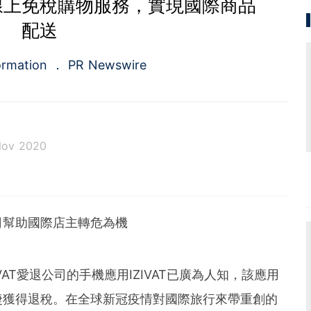
出線上免稅購物服務，實現國際商品
配送
ormation
PR Newswire
Nov 2020
a.com), a Cision company, is the premier global p
ing platforms and news distribution services that
municators and investor relations professionals le
司幫助國際店主轉危為機
diences. Having pioneered the commercial news di
e 1954, PR Newswire today provides end-to-end solu
bute, target and measure text and multimedia conten
ital, mobile and social channels. Combining the worl
 IZIVAT愛退公司的手機應用IZIVAT已廣為人知，該應用
 content distribution and optimization network with
捷獲得退稅。在全球新冠疫情對國際旅行來帶重創的
tools and platforms, PR Newswire powers the stor