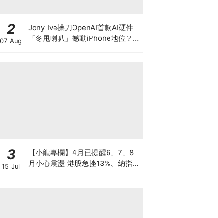
2
Jony Ive操刀OpenAI首款AI硬件
「冬甩喇叭」撼動iPhone地位？蘋
07 Aug
果急申禁制令控OpenAI竊密 AI次
世代人機互動入口大戰爆發
3
【小龍專欄】4月已提醒6、7、8
月小心震盪 港股急挫13%、納指跌
15 Jul
7%、韓股墮入熊市