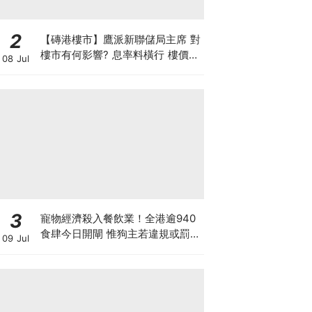
2
【磚港樓市】鷹派新聯儲局主席 對
樓市有何影響? 息率料橫行 樓價或
08 Jul
微升 惟成交量勢回落
3
寵物經濟殺入餐飲業！全港逾940
食肆今日開閘 惟狗主若違規或罰款
09 Jul
坐監 人寵共融隱藏陷阱？ 上海有
商場後悔並拒絕再讓寵物入食肆？