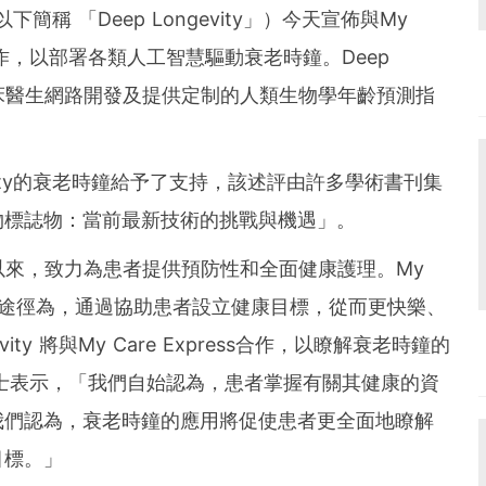
und the world. PR Newswire serves tens of thousan
c（以下簡稱 「Deep Longevity」）今天宣佈與My
s in the Americas, Europe, Middle East, Africa and
le展開一項合作，以部署各類人工智慧驅動衰老時鐘。Deep
xpress臨床醫生網路開發及提供定制的人類生物學年齡預測指
evity的衰老時鐘給予了支持，該述評由許多學術書刊集
物標誌物：當前最新技術的挑戰與機遇」。
ville自創立以來，致力為患者提供預防性和全面健康護理。My
壽的獨特途徑為，通過協助患者設立健康目標，從而更快樂、
ity 將與My Care Express合作，以瞭解衰老時鐘的
ef 博士表示，「我們自始認為，患者掌握有關其健康的資
我們認為，衰老時鐘的應用將促使患者更全面地瞭解
目標。」