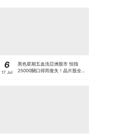
6
黑色星期五血洗亞洲股市 恒指
25000關口得而復失！晶片股全線
17 Jul
崩盤 「大空頭」Burry卻高調唱好
港股？散戶此時應恐慌拋售還是跟
大鱷倉？