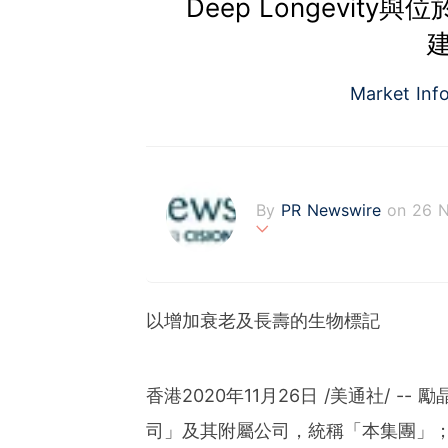
Deep Longevity與
Market Inf
By
PR Newswire
on 26 
PR Newswire (www.prnasi
rovider of media monitor
marketers, corporate com
以增加衰老及長壽的生物標記
verage to engage key au
stribution industry sinc
tions to produce, distri
t across traditional, dig
香港2020年11月26日 /美通社/ 
d's largest multi-channel
司」及其附屬公司，統稱「本集團」；股
comprehensive workflow 