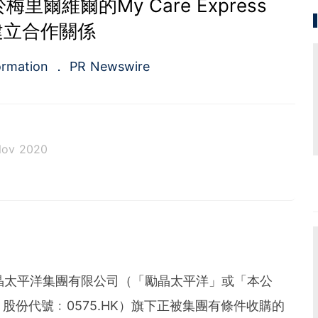
位於梅里爾維爾的My Care Express
建立合作關係
ormation
PR Newswire
Nov 2020
a.com), a Cision company, is the premier global p
ing platforms and news distribution services that
municators and investor relations professionals le
diences. Having pioneered the commercial news di
e 1954, PR Newswire today provides end-to-end solu
bute, target and measure text and multimedia conten
ital, mobile and social channels. Combining the worl
-- 勵晶太平洋集團有限公司（「勵晶太平洋」或「本公
 content distribution and optimization network with
份代號﹕0575.HK）旗下正被集團有條件收購的
tools and platforms, PR Newswire powers the stor