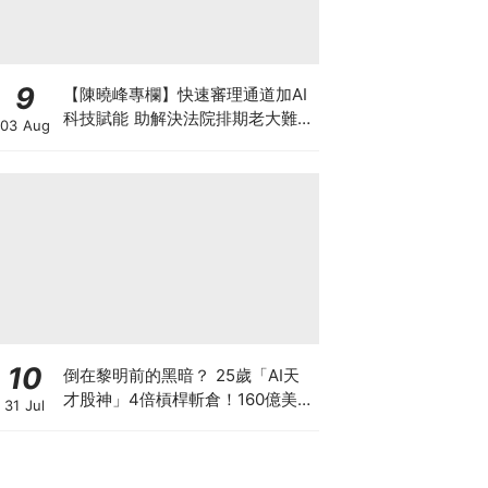
9
【陳曉峰專欄】快速審理通道加AI
科技賦能 助解決法院排期老大難問
03 Aug
題 善用暫委法官制度 壯大司法人
才梯隊
10
倒在黎明前的黑暗？ 25歲「AI天
才股神」4倍槓桿斬倉！160億美元
31 Jul
持倉折價出讓 全球晶片股大奇蹟日
SK海力士韓股漲近3成！