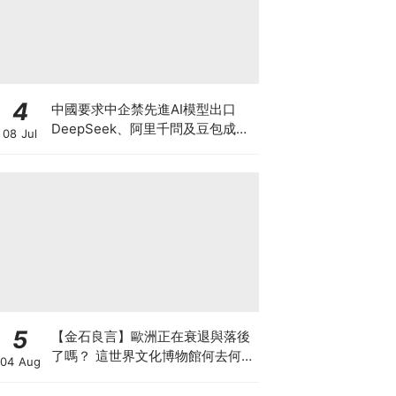
4
中國要求中企禁先進AI模型出口
DeepSeek、阿里千問及豆包成保
08 Jul
護對象 日後抄襲盜取中國AI恐犯國
安法
5
【金石良言】歐洲正在衰退與落後
了嗎？ 這世界文化博物館何去何
04 Aug
從？ 百年積累工藝美學獨一無二
AI難取代