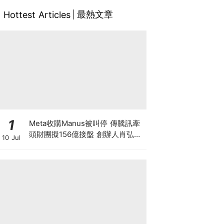
最熱文章
Hottest Articles
1
Meta收購Manus被叫停 傳騰訊牽
頭財團擬156億接盤 創辦人肖弘遭
10 Jul
「扣查」4個月 揭開大國科技戰背
後終極博弈！