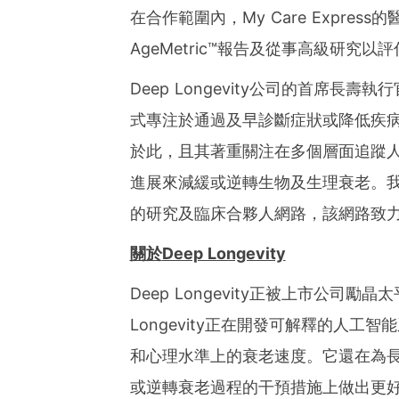
在合作範圍內，My Care Expr
AgeMetric™報告及從事高級研究
Deep Longevity公司的首席長壽執
式專注於通過及早診斷症狀或降低疾
於此，且其著重關注在多個層面追蹤
進展來減緩或逆轉生物及生理衰老。我們非
的研究及臨床合夥人網路，該網路致
關於
Deep Longevity
Deep Longevity正被上市公司勵晶
Longevity正在開發可解釋的人
和心理水準上的衰老速度。它還在為
或逆轉衰老過程的干預措施上做出更好的決定。D