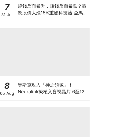
7
燒錢反而暴升，賺錢反而暴跌？微
軟股價大漲15%重燃科技熱 亞馬遜
31 Jul
現金流轉負股價升逾1成 蘋果賺大
錢卻大跌8% 華爾街AI估值邏輯徹
底變了
8
馬斯克攻入「神之領域」！
Neuralink擬植入盲視晶片 6至12
05 Aug
個月內展開首批人體植入 先天全盲
者有望重見世界