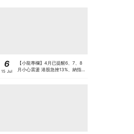
6
【小龍專欄】4月已提醒6、7、8
月小心震盪 港股急挫13%、納指跌
15 Jul
7%、韓股墮入熊市