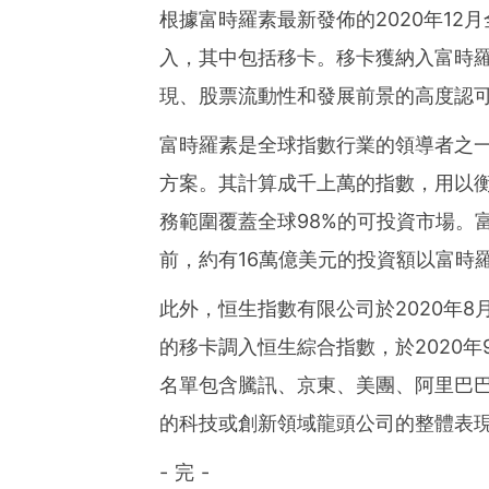
ies of organizations aro
根據富時羅素最新發佈的2020年12
ds of clients from office
Asia-Pacific regions.
入，其中包括移卡。移卡獲納入富時
現、股票流動性和發展前景的高度認
富時羅素是全球指數行業的領導者之
方案。其計算成千上萬的指數，用以衡
務範圍覆蓋全球98%的可投資市場。
前，約有16萬億美元的投資額以富時
此外，恒生指數有限公司於2020年8
的移卡調入恒生綜合指數，於2020
名單包含騰訊、京東、美團、阿里巴
的科技或創新領域龍頭公司的整體表
- 完 -