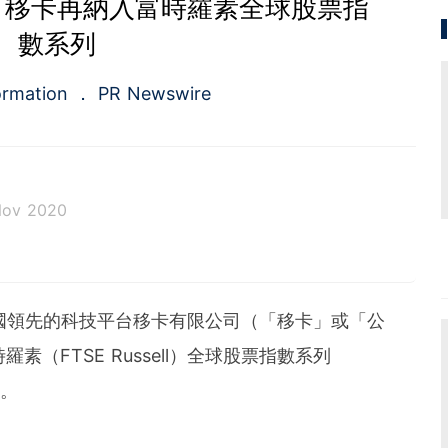
，移卡再納入富時羅素全球股票指
數系列
ormation
PR Newswire
Nov 2020
a.com), a Cision company, is the premier global p
ing platforms and news distribution services that
municators and investor relations professionals le
-- 中國領先的科技平台移卡有限公司（「移卡」或「公
diences. Having pioneered the commercial news di
e 1954, PR Newswire today provides end-to-end solu
素（FTSE Russell）全球股票指數系列
bute, target and measure text and multimedia conten
效。
ital, mobile and social channels. Combining the worl
 content distribution and optimization network with
tools and platforms, PR Newswire powers the stor