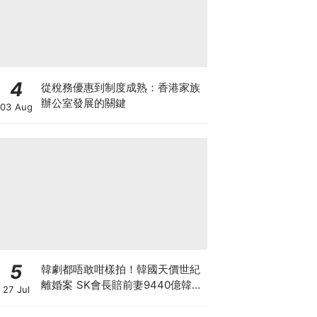
4
從稅務優惠到制度成熟：香港家族
辦公室發展的關鍵
03 Aug
5
韓劇都唔敢咁樣拍！韓國天價世紀
離婚案 SK會長賠前妻9440億韓
27 Jul
元 崔泰源兩度入獄兼靠AI暴富 財
閥婚變會否影響SK海力士？