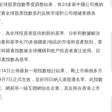
und the world. PR Newswire serves tens of thousan
月全球股票指數季度調整結果，有20多家中國公司獲納
s in the Americas, Europe, Middle East, Africa and
羅素全球股票指數系列反映市場對公司穩健業務表
可。
一，為全球投資者提供創新的基準、分析和數據解決
量和基準化70多個國家/地區的市場和資產類別，業
富時羅素指數被全球機構和散戶投資者廣泛使用。目
羅素指數為基準。
月14日公佈最新一期指數檢討結果， 剛上市兩個多月
年9月7日正式生效，並於同日納入港股通名單。此指數
巴、網易等一線互聯網知名企業，其反映在香港上市
現。