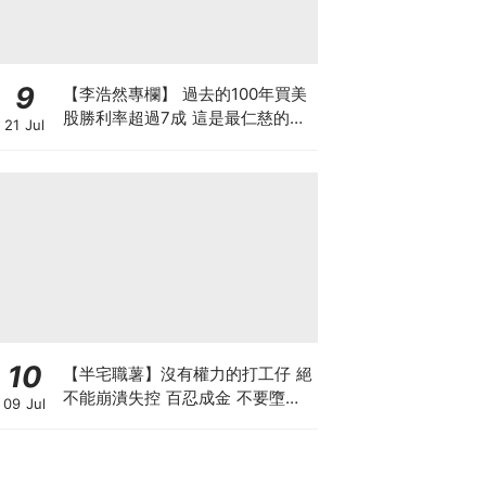
9
【李浩然專欄】 過去的100年買美
股勝利率超過7成 這是最仁慈的賭
21 Jul
場嗎？買美股真的不會輸？
10
【半宅職薯】沒有權力的打工仔 絕
不能崩潰失控 百忍成金 不要墮入
09 Jul
上司的激將法陷阱