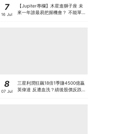
7
【Jupiter專欄】木星進獅子座 未
來一年誰最易把握機會？ 不能單靠
16 Jul
默默耕耘 打工仔要做被看見的人
8
三星利潤狂飆18倍1季賺4500億贏
英偉達 反遭血洗？績後股價反跌
07 Jul
8% 帶崩一眾晶片股 韓股又熔斷
記憶體信仰散戶的自救指南