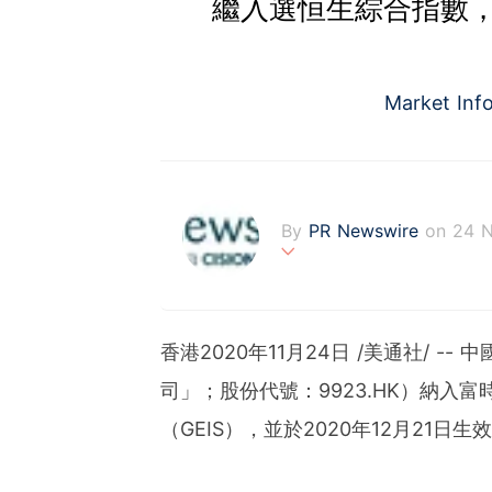
繼入選恒生綜合指數
Market Inf
By
PR Newswire
on 24 
PR Newswire (www.prnasi
rovider of media monitor
marketers, corporate com
香港2020年11月24日 /美通社/ 
verage to engage key au
stribution industry sinc
司」；股份代號：9923.HK）納入富時羅
tions to produce, distri
（GEIS），並於2020年12月21日生
t across traditional, dig
d's largest multi-channel
comprehensive workflow 