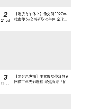
2
【港股冇午休？】倫交所2027年
推夜盤 港交所研取消午休 全球交
21 Jul
易所為何爭奪「全天候交易」？
3
【陳智思專欄】兩電影展帶參觀者
回顧百年光影歷程 聚焦香港「拍住
28 Jul
上」精神及珍貴電影文物