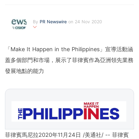
By
PR Newswire
on 24 Nov 2020
PR Newswire (www.prnasia.com), a Cision company, is t
he premier global provider of media monitoring platform
s and news distribution services that marketers, corpora
「Make It Happen in the Philippines」宣導活動涵
te communicators and investor relations professionals le
verage to engage key audiences. Having pioneered the
蓋多個部門和市場，展示了菲律賓作為亞洲領先業務
commercial news distribution industry since 1954, PR N
ewswire today provides end-to-end solutions to produc
發展地點的能力
e, distribute, target and measure text and multimedia co
ntent across traditional, digital, mobile and social chann
els. Combining the world's largest multi-channel content
distribution and optimization network with comprehensiv
e workflow tools and platforms, PR Newswire powers th
e stories of organizations around the world. PR Newswir
e serves tens of thousands of clients from offices in the
Americas, Europe, Middle East, Africa and Asia-Pacific r
egions.
菲律賓馬尼拉2020年11月24日 /美通社/ -- 菲律賓