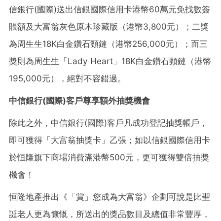
信銀行(國際)送出信銀國際信用卡港幣60萬元免找數簽
賬額及大富翁灰色原木珍藏版（港幣3,800元）；二獎
為周生生18K白金鑽石頸鏈（港幣256,000元）；而三
獎則為周生生「Lady Heart」18K白金鑽石頸鏈（港幣
195,000元），絕對不容錯過。
中信銀行
(
國際
)
客
戶
尊享額
外
抽
獎
機會
除此之外，中信銀行(國際)客戶凡成功登記抽獎帳戶，
即可獲得「大富翁抽獎卡」乙張；如以信銀國際信用卡
於恒隆旗下商場消費滿港幣500元，更可獲得雙倍抽獎
機會！
恒隆地產推出《「賞」您成為大富翁》企劃可說是比聖
誕老人更為慷慨，所送出的獎品數目及總值非常豐厚，