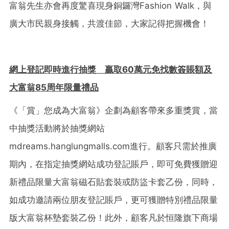
富翁先生亦會再度驚喜現身銅鑼灣Fashion Walk，與
廣大市民親身接觸，共渡佳節，大家記得把握機會！
網上登記即時進行抽獎
贏取
60
萬元免找數簽賬額及
大富翁
85
周年限量禮品
《「賞」您成為大富翁》企劃為顧客帶來多重獎賞，當
中抽獎活動將於抽獎網站
mdreams.hanglungmalls.com進行。顧客只需於推廣
期內，在指定抽獎網站成功登記賬戶，即可免費獲贈迎
新禮品限量大富翁磁石貼套裝或防盜卡套乙份，同時，
如成功邀請兩位朋友登記賬戶，更可獲贈特別禮品限量
版大富翁杯墊套裝乙份！此外，顧客凡於恒隆旗下商場