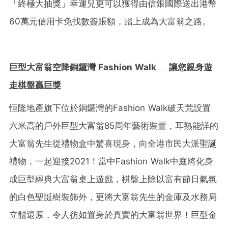
「終極大抽獎」幸運兒更可以獲得由信銀國際送出港幣
60萬元信用卡免找數簽賬額，踏上成為大富翁之路。
巨型大富翁空降銅鑼灣
Fashion Walk
讓您親身遊
走棋盤
贏巨獎
恒隆地產旗下位於銅鑼灣的Fashion Walk破天荒設置
六米高的戶外巨型大富翁85周年藝術裝置，耳熟能詳的
大富翁先生從禮物盒中驚喜現身，向全港市民大派聖誕
禮物，一起迎接2021！當中Fashion Walk中庭將化身
成巨型經典大富翁桌上遊戲，棋盤上除以富有節日氣氛
的白色聖誕樹裝飾外，更將大富翁先生的金庫及水務局
立體還原，令人彷如置身於真實的大富翁世界！巨型金