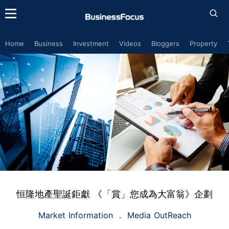
Home
Business
Investment
Videos
Bloggers
Property
恒隆地產聖誕鉅獻 《「賞」您成為大富翁》企劃
Market Information
Media OutReach