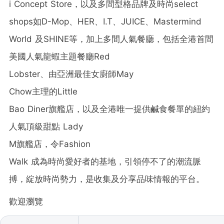
i Concept Store
，以及多間型格品牌及時尚
select
shops
如
D-Mop
、
HER
、
I.T
、
JUICE
、
Mastermind
World
及
SHINE
等，加上多間人氣餐廳，包括全港首間
美國人氣龍蝦主題餐廳
Red
Lobster
、由亞洲最佳女廚師
May
Chow
主理的
Little
Bao Diner
旗艦店，以及全港唯一提供鹹食餐單的紐約
人氣頂級甜點
Lady
M
旗艦店，令
Fashion
Walk
成為時尚愛好者的基地，引領停不了的潮流脈
搏，綻放時尚勢力，是收集及分享品味情報的平台。
歡迎瀏覽