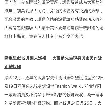
庫內有一金光閃爍的殿堂寶座，讓您親嘗成為大富翁的
滋味，別具氣派！同時，旁邊的水管內有飛揚的紙幣，
配合激昂的音效，環迴立體的設置讓您感受前所未有的
大富翁遊戲體驗！大家千萬不要錯過這個千載難逢的絕
好打卡機會，並在個人社交平台分享開去吧！
隆重呈獻
12
月週末巡禮
大富翁先生現身與市民作近
距離接觸
踏入12月，經典的大富翁先生將以全新聖誕造型於12日
及19日兩個週末現身銅鑼灣Fashion Walk，並會聯同
一眾舞蹈員及小提琴手帶來精彩的歌舞表演，為一連串
的聖誕慶祝活動打響頭炮。而於12月24日及25日，大