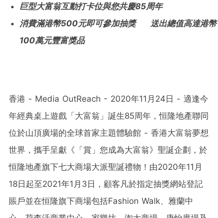
巨型大富翁互動打卡位與您共慶
85
周年
消
費滿港幣
500
元即可參加抽獎
送出
總值高達
港幣
100
萬
元
豐富獎品
香港 - Media OutReach - 2020年11月24日 - 適逢今
年經典桌上遊戲「大富翁」誕生85周年，恒隆地產聯同
位於山頂廣場的全球首家主題體驗館 - 香港大富翁夢想
世界，攜手呈獻《「賞」您成為大富翁》聖誕企劃，於
恒隆地產旗下七大商場大派聖誕禮物！由2020年11月
18日起至2021年1月3日，顧客凡於指定抽獎網站登記
賬戶並在恒隆旗下商場包括Fashion Walk、雅蘭中
心、荷李活商業中心、家樂坊、淘大商場、康怡廣場及