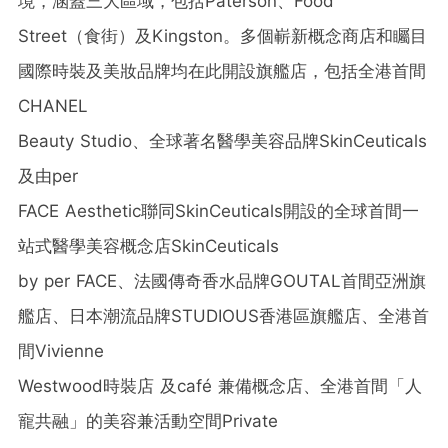
境，涵蓋三大區域，包括
Paterson
、
Food
Street
（食街）及
Kingston
。多個嶄新概念商店和矚目
國際時裝及美妝品牌均在此開設旗艦店，包括全港首間
CHANEL
Beauty Studio
、全球著名醫學美容品牌
SkinCeuticals
及由
per
FACE Aesthetic
聯同
SkinCeuticals
開設的全球首間一
站式醫學美容概念店
SkinCeuticals
by per FACE
、法國傳奇香水品牌
GOUTAL
首間亞洲旗
艦店、日本潮流品牌
STUDIOUS
香港區旗艦店、全港首
間
Vivienne
Westwood
時裝店
及
café
兼備概念店、全港首間「人
寵共融」的美容兼活動空間
Private