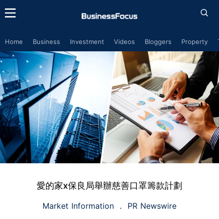
Home
Business
Investment
Videos
Bloggers
Property
愛的家x保良局舉辦慈善口罩籌款計劃
Market Information
PR Newswire