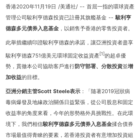
香港2020年11月19日 /美通社/ -- 首屈一指的環球資產
管理公司駿利亨德森投資已註冊其旗艦基金 --
駿利亨
德森多元債券入息基金
，以銷售予香港的零售投資者。
此舉措繼續印證
駿利亨德森
的承諾，讓亞洲投資者盡享
[1]
駿利亨德森751億美元環球固定收益資產
的超卓優
勢，貫徹本公司協助客戶進行
防守部署、分散投資
並
增
加收益
的目標。
亞洲分銷主管
Scott Steele
表示
：「隨著2019冠狀病
毒病爆發及地緣政治關係日益緊張，從公司股息和固定
收益率的角度來看，今年的形勢格外具挑戰性。在此環
境下，我們相信
駿利亨德森多元債券入息基金
揉合債券
市場最值得青睞的要素，若香港投資者有意增加投資組