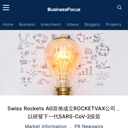
Home
Business
Investment
Videos
Bloggers
Property
Swiss Rockets AG宣佈成立ROCKETVAX公司，
以研發下一代SARS-CoV-2疫苗
Market Information
PR Newswire