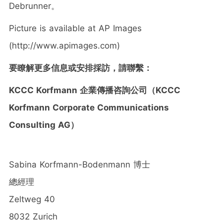
Debrunner。
Picture is available at AP Images
(http://www.apimages.com)
要瞭解更多信息或安排採訪，請聯繫：
KCCC Korfmann
企業傳播咨詢公司（
KCCC
Korfmann Corporate Communications
Consulting AG
）
Sabina Korfmann-Bodenmann
博士
總經理
Zeltweg 40
8032
Zurich