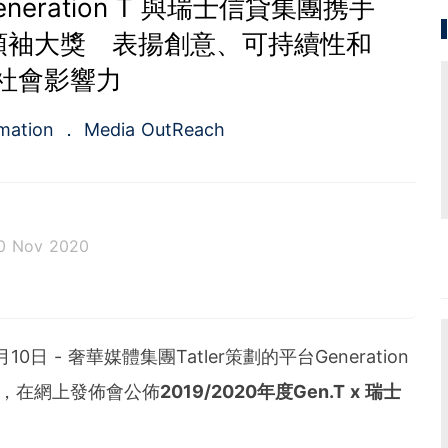
eneration T 與瑞士信貸集團携手
領袖大獎 表揚創意、可持續性和
社會影響力
rmation
Media OutReach
0 Nov 2020
rst full-service newswire company in Asia Pacific of
ed service of press release distribution and media m
rvice for the public relations and investors relation
年11月10日 - 奢華媒體集團Tatler策劃的平台Generation
in 2009, the company is headquartered in Hong Ko
re.
，在網上發佈會公佈
2019/2020
年度
Gen.T x
瑞士