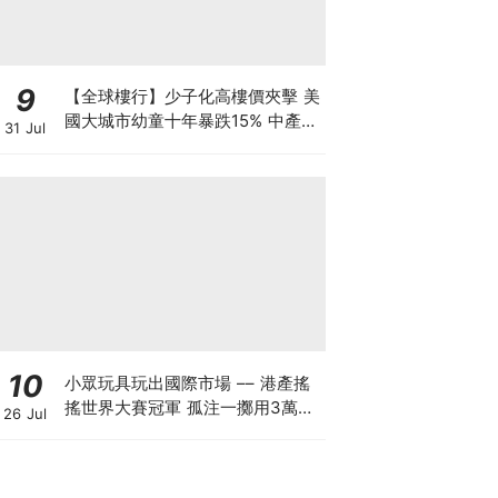
9
【全球樓行】少子化高樓價夾擊 美
國大城市幼童十年暴跌15% 中產家
31 Jul
庭掀避走潮
10
小眾玩具玩出國際市場 –– 港產搖
搖世界大賽冠軍 孤注一擲用3萬創
26 Jul
業 搖搖品牌產品暢銷美日：贏人先
要贏自己