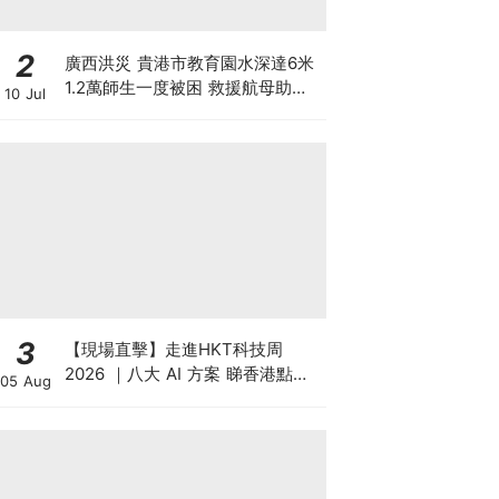
2
廣西洪災 貴港市教育園水深達6米
1.2萬師生一度被困 救援航母助逃
10 Jul
出生天 另有市民違法操作無人機吊
人脫離洪水險境
3
【現場直擊】走進HKT科技周
2026 ｜八大 AI 方案 睇香港點樣
05 Aug
領跑智慧城市