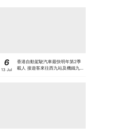
6
香港自動駕駛汽車最快明年第2季
載人 接遊客來往西九站及機鐵九龍
13 Jul
站 百度蘿蔔快跑奪合約 車上有後
備司機