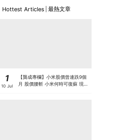
最熱文章
Hottest Articles
1
【龔成專欄】小米股價曾連跌9個
月 股價腰斬 小米何時可復蘇 現在
10 Jul
是否入市撈底時機？