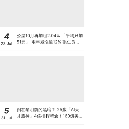
4
公屋10月再加租2.04% 「平均只加
51元」 兩年累漲逾12% 張仁良指
23 Jul
加幅溫和 基層家庭被生活成本榨
乾？
5
倒在黎明前的黑暗？ 25歲「AI天
才股神」4倍槓桿斬倉！160億美元
31 Jul
持倉折價出讓 全球晶片股大奇蹟日
SK海力士韓股漲近3成！