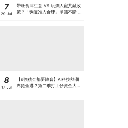
7
帶旺食肆生意 VS 玩爛人寵共融政
策？「狗隻准入食肆」爭議不斷 業
29 Jul
界對帶動營業額持觀望態度 訓犬師
實測籲寵主做齊三件事
8
【#強積金都要轉倉】AI科技熱潮
席捲全港？第二季打工仔資金大遷
17 Jul
徙 邊間受託人成吸金贏家？一文讀
懂最新資產配置轉變 第三季應否
繼續追美股？