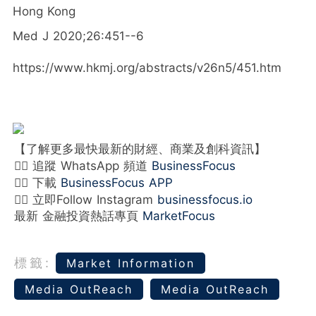
Hong Kong
Med J 2020;26:451--6
https://www.hkmj.org/abstracts/v26n5/451.htm
【了解更多最快最新的財經、商業及創科資訊】
👉🏻 追蹤 WhatsApp 頻道
BusinessFocus
👉🏻 下載
BusinessFocus APP
👉🏻 立即Follow Instagram
businessfocus.io
最新 金融投資熱話專頁
MarketFocus
標籤:
Market Information
Media OutReach
Media OutReach