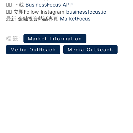
👉🏻 下載
BusinessFocus APP
👉🏻 立即Follow Instagram
businessfocus.io
最新 金融投資熱話專頁
MarketFocus
標籤:
Market Information
Media OutReach
Media OutReach