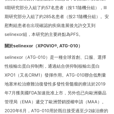
II期研究部分入組了約57名患者（按1:1隨機分組），III
期研究部分入組了約285名患者（按2:1隨機
分組）。安
慰
劑組患者在出現確認的疾病進展後允許交叉到
selinexor組，本研究的主要終點為PFS。
關於
selinexor（XPOVIO®, ATG-010）
selinexor（ATG-010）是一種全球首創、口服、選擇
性核輸出蛋白抑制劑，通過結合併抑制核輸出蛋白
XPO1（又名CRM1）發揮作用。ATG-010聯合低劑量
地塞米松治療難治復發性多發性骨髓瘤的療法於2019
年7月獲美國FDA加速批准上市，另外也已向歐洲藥品
管理局（EMA）遞交了歐洲營銷授權申請（MAA）。
2020年6月，ATG-010用於既往接受過至少2線治療的