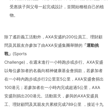
受惠孩子與父母一起完成設計，並開始種植自己的植
物。
除了
遙距義工活動
外，
AXA
安盛
約
200
位員工、理財顧
問及其親友亦參加了由
AXA
安盛集團舉辦的
「運動挑
戰」
(Sports
Challenge)
，
在週末進行一小時跑步或步行。
AXA
安盛
以每位參加者的名義向精神健康基金會捐款，若參加者
在一小時內跑步或步行
2
公里至
5
公里，
AXA
安盛會捐出
100
港元
；
若參加者在一小時內完成超過
5
公里，
AXA
安盛則捐出
200
港元。活動當天，參與的
AXA
安盛
員
工、理財顧問及其親友共累積完成
789
公里 ，接近十九