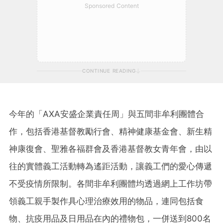
Sponsored Content
CONTINUE READING
今年的
「AXA安盛企業責任周」
與五間非牟利團體合
作，
包括香港基督教勵行會、精神健康基金會、新生精
神康復會、聖雅各福群會
及
香港基督教女青年會
，
由以
往的實體義工活動轉為遙距活動，讓義工們的愛心傳遞
不受疫情所限制。各間非牟利團體均
透過網上工作坊帶
領義工親手製作具心理治療效用的物品，連同包括食
物、抗疫用品及日用品在內的禮物包，一併送到
800
名