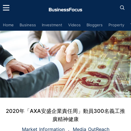
Home
Business
Investment
Videos
Bloggers
Property
2020年「AXA安盛企業責任周」動員300名義工推
廣精神健康
Market Information
Media OutReach